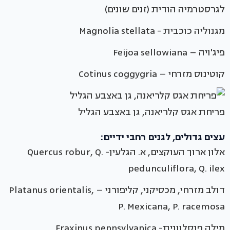
לגרסטרמיה הודית (זנים שונים)
מגנוליה כוכבית - Magnolia stellata
פיג'ויה – Feijoa sellowiana
קוטינוס מזרחי – Cotinus coggygria
פריחת אגס קלריאנה, גן באצבע הגליל
עצים גדולים, לגנים רחבי ידיים:
אלון ארוך העוקצים, א. הגלעין- Quercus robur, Q.
pedunculiflora, Q. ilex
דולב מזרחי, מכסיקני, קליפורני – Platanus orientalis,
P. Mexicana, P. racemosa
מילה פנסלוונית- Fraxinus pennsylvanica