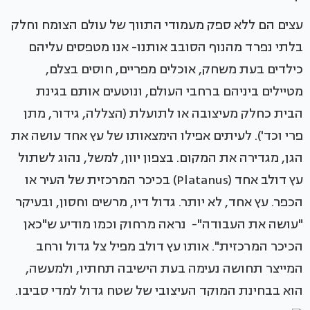
עצים הם ללא ספק מעמודי התווך של עולם הצומח וחלק
בלתי נפרד מהנוף הסובב אותנו- אנו מטפסים עליהם
כילדים בעת משחק, אוכלים מפריים, חוסים בצלם,
מטיילים ביניהם ברחבי העולם, ונוטעים אותם בגינת
הבית כחלק מעיצובה או לתועלת (הצללה, גידור, מתן
פרי וכד'). לעיתים אפילו הימצאותו של עץ אחד עושה את
הגן, מגדירה את המקום. בצפון יוון, למשל, נהוג לשתול
עץ דולב אחד (Platanus) בכיכר המרכזית של העיר או
הכפר. עץ אחד, לא יותר. גדול דיו, מרשים וחסון, ובעיקר
"עושה את העבודה"- נראה מרחוק וכמו מודיע ש"כאן
הכיכר המרכזית". אותו עץ דולב מפיל צל גדול ורחב
המייצר תחושה נעימה בעת הישיבה תחתיו, ולמעשה,
הוא בבחינת המוקד העיצובי של שטח גדול למדי סביבו.