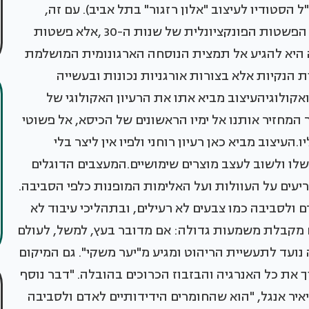
 הסטודיו לעיצוב "אלון רזגור" בתל אביב). עם זה,
בולטת תנועה פורצת דרך השואפת לפשטות. "לא הפשטות הפונקציונלית של שנות ה-30 ,אלא פשטות
פה היא להגיע אל תמצית הנוסחה הארגונומית המושלמת
 הנקיות אלא בצורות אורגניות נכונות ובעשייה
ואקולוגיהעיצוב מביא אתו את הרעיון האקולוגי של
 המחזיר אותנו אל ימיו הראשונים של הכיסא, אל פשוטי
עיצוב מביא כאן רעיון רוחני ולפיו אין ליצר בלי
שלו ולשוב לעצב מוצרים שימושיים.המעצבים הדוגלים
ים על העוולות ועל האלימות המופנות כלפי הסביבה.
 ולסביבה כמו צבעים לא רעילים, ובתהליכי עיבוד לא
ם מקבלת משמעות גדולה: אם מדובר בעץ, למשל, לעולם
נועד לתעשיית הריהוט ומגיע מ"יער משקי". גם המיקום
ך את כל האנרגיה והבזבוז הכרוכים בהובלה. "דבר נוסף
יר אנגל, "הוא שהחומרים הידידותיים לאדם ולסביבה