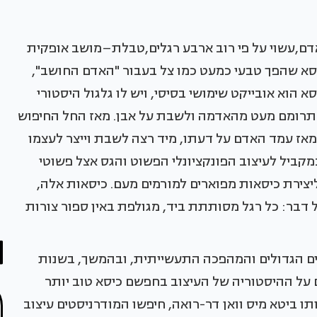
לאדם,עשוי על פי רוב ארבע רגלים,טבלת–מושב אופקית
כיסא שהפך טבעי כמעט כמו צל בעבור "האדם החושב",
 הוא אובייקט שימושי בסיסי, ויש לו גלגול היסטורי
התרומם מעט מהאדמה ולשבת על אבן. מאז החל החיפוש
מאז עמד האדם על דעתו, מיד רצה לשבת וייצר לעצמו
מקביל לעיצוב הפונקציונלי הפשוט והגס אצל פשוטי
ירת כיסאות מפוארים למורמים מעם. כיסאות אלה,
ל דבר: כל רגל מסותתת ביד, מגולפת באין ספור צורות
הסוציאליסטיים הגדולים והמהפכה התעשייתית, ובהמשך, בשנות
ם על ההיסטוריה של העיצוב בחפשם כיסא טוב יותר
תו ביטא מיס וואן דר-רואה, חיפשו המודרניסטים עיצוב