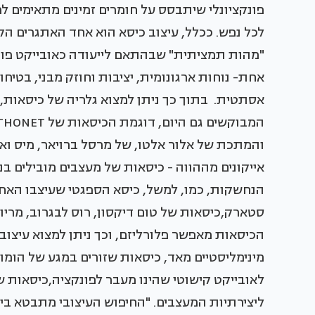
פונקציונלי שיתבסס על חומרים זמינים מתאימים לפ
לכל נפש. ככלל, עיצוב כיסא הוא אחד האתגרים ה
"מהות תמציתית" שבהתאם לייעודה כאובייקט פונק
אחת- נוחות ארגונומית, יציבות וחוזק מבני, בטיחו
אסתטית. בתוך כך ניתן למצוא גלריה של כיסאות, ש
והמתכת של אלור אלטו, של מרסל ברויאר, מיס ואן ד
אייקונים מההווה - כיסאות של מעצבים מובילים ב
הנחשקות, כמו, למשל, כיסא הספגטי שעיצבו האחי
סטארק,כיסאות של טום דיקסון, רוס לבגרוב, מריו 
הכיסאות מאפשר פלורליזם, וכך ניתן למצוא עיצוב
מינימליסטיים מאד, כיסאות שזורים במגע של הומ
לאובייקט קישוטי שהינו מעבר לפונקציה,כיסאות 
ליצירתיות המעצבים. "החיפוש העיצובי מתבטא בי