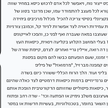
ס ייצור נוח, ויאפשר לכל אדם לרכוש כיסא במחיר שווה
קורא לכל מעצב להתמודד עמו, שכן מדובר בסוג של
ציונלי בסיסי צריכה להכיל מכלול מרכיבים ביחידה
ת עמידות ראויה לצד אפשרות לניוד קל, וכמובן צורניות
עוצבו במאה שעברה ואף לפני כן, והפכו לאייקונים
המבוקשים גם היום, דוגמת הכיסאות של THONET בעלי המושב הקלוע בקליעה וינאית, כיסאות העץ
ה רואה, איילין גריי ואחרים. לצדם, קיימת שורה של
ני זמננו, שעם הופעתם כבשו להם מקום בפסגת
ם קמפנה מברזיל, "מדמואזל" של פיליפ
בליני ועוד. הלך הרוח הכללי ששורר כיום בשדה
ים גרנדיוזיים בדמות כיסאות דרמטיים לצד כאלה שהינם
ור, כיסאות פיסוליים שחזותם הדקורטיבית הופכת אותם
שעיצובם משלב גימיק או הפתעה וכד' - שדה רחב ופתוח
ן השאר בחומר, בטכנולוגיות, בעשיות חדשות או במסר