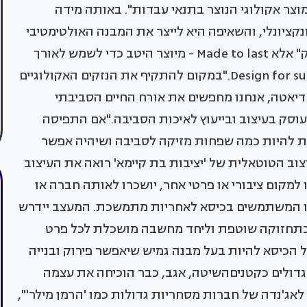
מוצר אקולוגי הנוצר בתנאי עבדות". באותה מידה
קציונלי, והשאיפה היא לייצר את המבנה האולטימטיבי
המאפשר לכיסא אורך חיים. כבר לא "השתמש וזרוק" אלא Made to last - מיוצר היטב כדי לשמש לאורך
זמן. זאת ברוח של "עיצוב לקיימות" - Design for sustainability."במקום להתקיף את הנזקים האקולוגיים
יאטה, אנחנו מחפשים את אורח החיים הסביבתי
ועוסק בעיצוב ובייעוץ לאיכות הסביבה."אם התפיסה
 להיות כמה שפחות מזיקה לסביבה ושיהיה אפשר
ב הטוטאלית של 'יציבות בת קיימא' רואה את העיצוב
 למקום ציבורי או פרטי אחר, יושכרו לאותה חברה או
ו המשתמשים בכיסא לאחריות מתמשכת. המעצב יידרש
תחזוקה שוטפת וליחד מחשבה מושכלת לכל פרט
ל הכיסא להיות בעל מבנה גמיש שיאפשר פירוק ובנייה
גדולים כקטניםהשיטה, אגב, כבר הוכיחה את עצמה
 לאג'נדה של חברות מסחריות גדולות כמו 'הרמן מילר'",