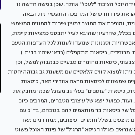
מידה יוכל הציבור "לעכל" אותה. שכן בגישה חדשה זו
ם לקראת עידן חדש של המהפכה התעשייתית הבאה
ית, והופכת את המוצר למעין שירות להמונים המשמש
ם בכלל, שהרעיון שהובא לעיל יתבסס כמציאות קיימת,
פשרויות וסגנונות שנועדו לענות לכל העדפות הטעם
 מרופדים, כיסאות מתקפלים (כדאי שיהיו בבית..)
צבעוני, כיסאות מחומרים טבעיים כבמבוק למשל, וכן
ב ניתן למצוא קווים קלאסיים עם משענת גב גבוהה יחסית
יים שמשווים לכיסאות מראה אוורירי מאד, כיסאות
ית, כיסאות "עוטפים" בעלי גב מעוגל שכמו מחבק את
ועוד. כפועל יוצא של עיצובי מטבחים, המרבים כיום
טל של כיסאות בר מותאמים להם בגובהם, בד"כ עם
ם מוצעים בשלל חומרים ועיצובים, ממודרניים מאד
שנראים כאילו הכיסא "הרגיל" של פינת האוכל פשוט