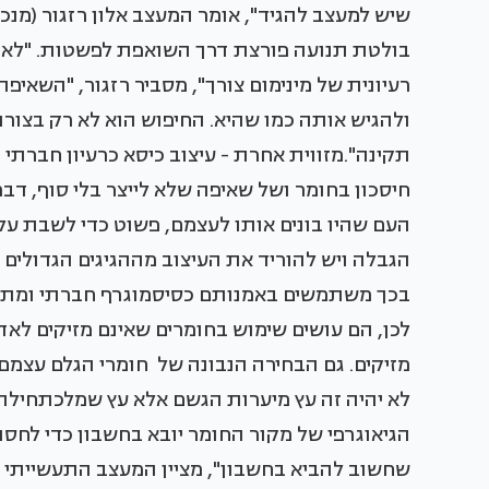
שיש למעצב להגיד", אומר המעצב אלון רזגור (מנכ"ל
רעיונית של מינימום צורך", מסביר רזגור, "השאי
ולהגיש אותה כמו שהיא. החיפוש הוא לא רק בצורות
תקינה".מזווית אחרת - עיצוב כיסא כרעיון חברתי 
חיסכון בחומר ושל שאיפה שלא לייצר בלי סוף, דבר
העם שהיו בונים אותו לעצמם, פשוט כדי לשבת עליו.ה
הגבלה ויש להוריד את העיצוב מההגיגים הגדולים 
בכך משתמשים באמנותם כסיסמוגרף חברתי ומתריע
לכן, הם עושים שימוש בחומרים שאינם מזיקים לאדם
מזיקים. גם הבחירה הנבונה של חומרי הגלם עצמ
לא יהיה זה עץ מיערות הגשם אלא עץ שמלכתחילה 
הגיאוגרפי של מקור החומר יובא בחשבון כדי לחסו
שחשוב להביא בחשבון", מציין המעצב התעשייתי יא