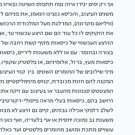
אך רק ימים יגידו איזה נפח תתפוס השיטה ובאיזו 
משנים העיצוב, והכיסא כנציגו הנאמן, את פניה
(וויליאם מקדונה), המדלגת מעל המלכודת הרכושנ
את הזקוקים לו כל עוד הם שם.היצע עכשווי עד, א
ההיצע העכשווי של כיסאות מקיף קשת רחבה של א
בצורה ובחומר: עם או ללא משענות לידיים, כיסאות
כיסאות מעץ, ברזל, אלומיניום, או פלסטיק שקוף/ 
מיני שילובים של החומרים השונים. בין קווי העיצו
המקנה להם חזות מכובדת, קווים מינימליסטיים נק
המצטטים סגנונות מהעבר או בעיצוב עם זיקה אתנ
היושב בהם, כיסאות בעלי מראה פיסולי-דקורטיבי, 
לשלב דלפקי אכילה גבוהים, קיים גם היצע לא מבו
משענת גב נמוכה יחסית או אף בלעדיה, ואף כאן ה
עשויים מתכת ומושב מחומרים פלסטיים ועד כאלה 