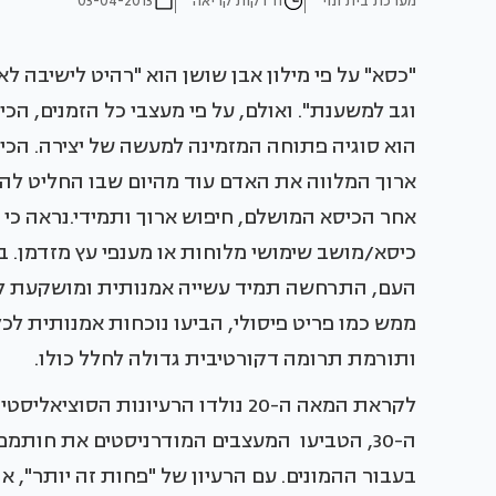
מערכת בית ונוי
11 דקות קריאה
03-04-2013
"כסא" על פי מילון אבן שושן הוא "רהיט לישיבה 
וגב למשענת". ואולם, על פי מעצבי כל הזמנים, ה
הוא סוגיה פתוחה המזמינה למעשה של יצירה. הכיסא
ארוך המלווה את האדם עוד מהיום שבו החליט ל
אחר הכיסא המושלם, חיפוש ארוך ותמידי.נראה כי 
כיסא/מושב שימושי מלוחות או מענפי עץ מזדמן. ב
העם, התרחשה תמיד עשייה אמנותית ומושקעת ליצ
ממש כמו פריט פיסולי, הביעו נוכחות אמנותית לכ
ותורמת תרומה דקורטיבית גדולה לחלל כולו.
לקראת המאה ה-20 נולדו הרעיונות 
ה-30, הטביעו המעצבים המודרניסטים את חותמ
בעבור ההמונים. עם הרעיון של "פחות זה יותר", או