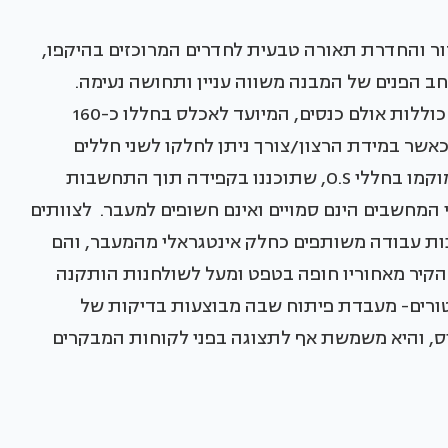
ור והחדרת תאורה טבעית לחדרים המרוכזים בהיקפו,
ב הפנים של המבנה משווה עניין ותחושה נעימה.
הפונקציות ששולבו בשטחה בהתאם לפרוגראמה, כוללות אולם כנסים, המיועד לאכלס בחללו כ-160
אשר במידת הרצון/צורך ניתן לחלקו לשני חללים
באמצעות מחיצה אקוסטית ניידת. צוותי הפיתוח מוקמו בחללי O.S, שתוכננו בקפידה תוך התחשבות
מחשבים הינם סמויים ואינם חשופים למעבר. לצוותים
ות עבודה משותפים כחלק אינטגראלי מהמעבר, והם
 הקיר מאחוריו חופה בטפט ומעל לשולחנות הותקנה
טורים- מעבדת פיתוח שבה מבוצעות בדיקות של
וס, והיא משמשת אף לתצוגה בפני לקוחות המבקרים