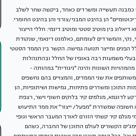
ש כמבנה תעשייה ומשרדים כאחד, ביקשה שחר לשלב
כוטומיים" הן בהיבט המבני/צורני והן בהיבט החומרי.
דיאלוג בין מוטיב סטטי ומוטיב דינמי: חללי הייצור
, נקי, והמשרדים לעומתם, כאלמנט דינאמי, שנקודת
לל הפנים ומייצר תנועה גמישה. הקשר בין הממד הסטטי
 בעלי משמעות רבה באופיו של החלל ובהתנהלות
המהויות השונות והינה "ניגודית" במהותה -
משותפים את שני הממדים, והמצויים בהם נחשפים
למות התוכן ומשדרים פתיחות, גמישות ושיתופיות, הן
ע לדוגמא, מגלמים קיר בלוקים חשוף וישר, רצפת
 חשופה שמשדרת "מפעל/ ייצור" את ממד התיעוש
י מגלם קיר קשתי הזורם לאורך המעבר הראשי וגופי
ימג'ים הקשורים לעולם התוכן של החברה, כשהם