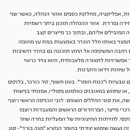
, אפליקציה, מחלקת כספים ואזור הנהלה, כאשר שני
חידה נפרדת. אזור ההנהלה תוכנן ביתר רשמיות
 המובילים אליהם, ובתוך כך מייצרים קצב
מצוי באותו חלל הוגדר באמצעות במת עץ מחופה
ת רחבה המשקיפה אל החוץ תוכננה גם בחדר הישיבות
אפשרויות לתאורה מלאכותית, והוא צויד כראוי
שיחות וידאו והקרנות.
בעיות ו"כנות חומר": בטון חשוף, קיר כורכר, בלוקים
, או שימוש במאובנים כאלמנט פסולי/ אמנותי בנישות
שה, את סוגי החללים השונים: לובי הכניסה הראשי רוצף
כרי מייצר; הפרוזדורים הראשים והמעבדות רוצפו
קסי. לחזיתות החיצוניות של המעליות בחרה שחר
זה נעשה שימוש יצירתי בחומר הנקרא "מגה בורד"- סוג