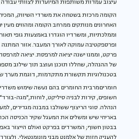
עיצוב עמדות משותפות המיועדות לצוותי עבודה
הקומה מרכזת בשטחה את משרדי השיווק, המכירות
האחרונים מנותקים ממרחב הקומה ומהווים מעין י
וממלכתיות, ומשרדיו הוגדרו באמצעות גופי תאורה
ופרספקטיבה עמוקה לאורך המעבר. אזור המתנה ה
פרקט, וממנו ישנה יציאה למרפסת. יציאה למרפס
של ההנהלה, שחללו תוכנן ועוצב תוך שילוב מספר 
בטכנולוגיות תקשורת מתקדמות, דוגמת מערך של 
חומריםמרבית החומרים בהם נעשה שימוש משדרים ט
חשופים, קירות לבניה סיליקט, לוחות,"מגה-בורד"
הנהלה. סוגי הריצוף ששולבו במבנה מגדירים, למע
באריחי שיש ומשלים את המעגל שקיר הכניסה הכור
בבטון חשוף; המשרדים בפרקט ואולם הייצור באפו
להעניק חזות של אלמנט מבני מונומנטאלי, ולצורך 