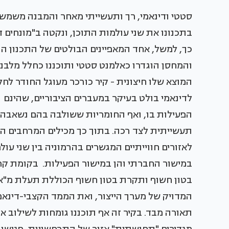
סטטי ודינאמי, רך ותעשייתי מאחר והמבנה משמ
בתכנונו את שני עולמות התוכן, ונקטה ב"מונחים די
כך, למשל, אחד המאפיינים הבולטים של התכנון הוא 
והמחסן הוגדרו כאלמנט סטטי ותוכננו כחלל מלבני
המוצא שלו חיצונית - קיר כורכר מעוגל החודר לח
לדינאמי בולט בעיקר במעברים הציבוריים, שהינם
הפעילות בו, ואף החומריות ששולבה בהם נשאבה מ
תעשייתית לצד רכה. בתוך כך מכילים המרחבים ה
לאזורים חווייתיים המגשרים בהרמוניה בין שני עו
במישור החברתי והן במישור הפעילות. בקומת קרק
בטון חשוף ותקרת בטון חשוף הכוללת תעלת מ"א
המדויק של מערך הייצור, ואת הממד הקצבי-דינאמ
תאורה מבד. בקיר זה אף תוכננו גומחות לשילוב א