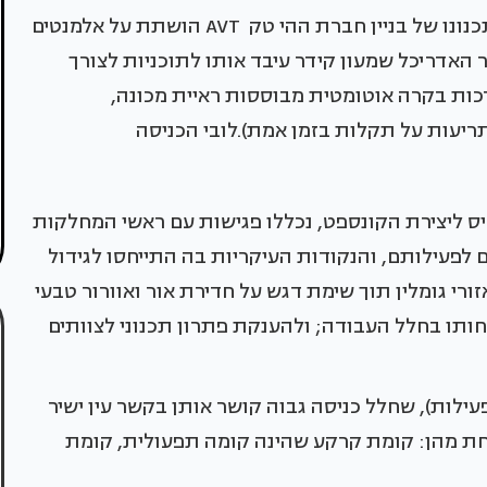
ואמנם, הקונספט העיצובי שטוותה עבור פרויקט תכנונו של בניין חברת ההי טק AVT הושתת על אלמנטים
 האדריכל שמעון קידר עיבד אותו לתוכניות לצורך
ות. (חברת AVT מייצאת מערכות בקרה אוטומטית מבוססות ראיית מכונה,
ריעות על תקלות בזמן אמת).לובי הכניסה
 ליצירת הקונספט, נכללו פגישות עם ראשי המחלקות
 לפעילותם, והנקודות העיקריות בה התייחסו לגידול
רי גומלין תוך שימת דגש על חדירת אור ואוורור טבעי
חותו בחלל העבודה; ולהענקת פתרון תכנוני לצוותים
ילות), שחלל כניסה גבוה קושר אותן בקשר עין ישיר
חת מהן: קומת קרקע שהינה קומה תפעולית, קומת