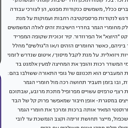
 וכו'. בכל קומה תוכנן חדר ישיבות קומתי המשתתף
רים ככלל, משמשים כנקודות מפגש, הן לצורכי עבודה
ם דגש לנקודות פרספקטיבה רחבות ועמוקות על מנת
חלק מחומרי הגמר בחדרי הישיבות זהים לאלה המשמשים
קט "היוצא" אל הפרוזדור. קיר זכוכית שקופה המפריד
ר ביניהם, כאשר החומרים הזהים ו/או ה"גולשים" מחלל
 ויזואלית. על מנת לקבל מיסוך/ איטום שנדרש לזמני
ימי המשדר רכות והופך את המחיצה למעין אלמנט בד
 המעברים הוא תכנונם של גופי התאורה ששולבו בהם:
 ובו בזמן תעביר תחושה רכה מול חומרי הגמר
ת רצף טרפזים עשויים מפרופיל מתכת מרובע, שבתוכם
צים במסגרת- אופן חיבור שמאפשר פרוק קל של הבד
ורוסנטי המאיר אותה ברכות ומרכך את חומרי הגמר
כפול, מייצר תחושת זרימה וקצב הנמשכת עד לובי