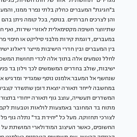
מגדירים "תחושתית" אזור של התרחשויות, פגישות
ב"חגיגת" המעברים כחלק בלתי נפרד ממנו, והמעב
והן לצרכים חברתיים. בנוסף, בכל קומה ניתן בה
שתיווצר חשיפה מקסימאלית לאזורי שירות, ואף 
במעברים, דוגמת קירות מלבני סיליקט או חיפוי פר
בין המעברים ובין חדרי הישיבות מייצר דיאלוג ישי
לחלל נטמעים אלה בתוך אלה לכדי תחושת המשכיות
ישיבות, שולב בחדרים המשמשים לכך וילון בד פנ
שנחשף אל המעבר.אלמנט נוסף שמגדיר ומדגיש את
במחשבה לייחד תאורה יוצאת דופן שתשדר קצביות,
המשדרים תעשייה, עוצב גוף תאורה ייחודי בתצור
מתוח בד המחובר באמצעות לולאות וטבעות לקפי
לצורכי תחזוקה. מעל כל "יחידת בד" נתלה גוף פל
החשופים, כאשר העיצוב המודולארי המושתת על ש