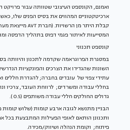
ארכיטקטוניים המהווים את בסיס הפנים שלו, כאשר
קבלת היתר מן הרשוי
המסייעות לאיתור פגמי דפוס בתהליך הדפסה ומת
קונספט תכנוני
במסגרת הפרוגראמה שקדמה לתכנון והיוותה בסיס
השונות שהגדירו את הצרכים והפונקציות הנדרשים
עתידי צפוי של עובדים בחברה; להגדרת חללים ואזו
בחללי עבודה ומשרדים; לרווחת העובד, צרכיו ונו
גדולים החולקים חללי עבודה משותפים (O.S ).
הבניין מתנשא לגובה ארבע קומות (שלוש קומות פע
ותכנונן הותאם לאופי הפעילות המתבצעת בכל א
פיתוח; וקומת הנהלה ושיווק/מכירה.