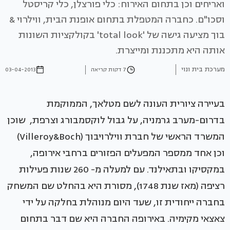
ואריחים וכן בתחום האירוח: כלי פורצלן, כלי קריסטל
וסכו"ם. כחברה המטפלת בתחום אופנת הבית, ווילרוי &
בוך מציעה גישה של 'total look' בקולקציות השונות
אותה היא מתכננת ומייצרת.
מערכת בית ונוי
7 דקות קריאה
03-04-2013
בעיירה ציורית העונה לשם מטלאך, הממוקמת
בדרום-מערב גרמניה, על גבול לוקסמבורג וצרפת, שוכן
המשרד הראשי של חברת ווילרויבוך (Villeroy&Boch)
וכן אחד ממספר המפעלים הפזורים ברחבי אירופה,
במקסיקו ובתאילנד. עם למעלה מ- 260 שנות פעילות
רציפה (מאז שנת 1748), מסורת היא בהחלט שם המשחק
בחברה ייחודית זו, שעד היום מנוהלת בחלקה על ידי
צאצאי מקימיה. באירופה החברה היא שם דבר בתחום