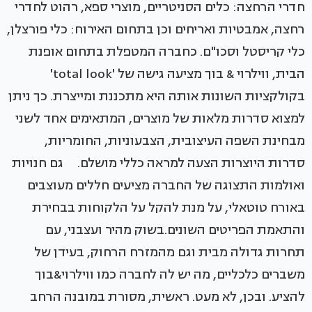
חדרי הרחצה: כלים הסניטריים, מוצרי ספא, רהוט לחדרי
רחצה, אמבטיות ואריחים וכן בתחום האירוח: כלי פורצלן,
כלי קריסטל וסכו"ם. כחברה המטפלת בתחום אופנת
הבית, ווילרוי & בוך מציעה גישה של 'total look'
בקולקציות השונות אותה היא מתכננת ומייצרת. כך ניתן
למצוא סדרות מלאות של מוצרים, המתאימים אחד לשני
מבחינת השפה העיצובית, הצבעוניות, החומריות,
סדרות היוצרות הצעה למראה כללי מושלם. גם חנויות
ואולמות התצוגה של החברה מציעים חללים מעוצבים
באורח טוטאלי, על מנת להקל על הלקוחות בבחירת
והתאמת הפריטים השונים.בשוק מהיר ועצבני, עם
תחרות גדולה מבית וגם מהמזרח הרחוק, בעידן של
משברים כלכליים, מה יש לה לחברה כמו ווילרוי&בוך
להציע. ובכן, לא מעט. ראשית, מסורת במובנה הרחב