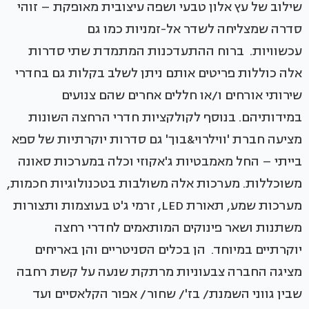
שילוב של עץ אלון טבעי ושפה עיצובית מאופקת – זוהי
סדרה שמצליחה לשדר אל-זמניות כמו גם
עכשוויות. ברוח ההתעדכנות המתמדת שתי סדרות
אלה כוללות פריטים אותם ניתן לשלב בקלות גם בחדרי
שירותי אורחים ו/או חללים אחרים שהם צנועים
במידותיהם. בנוסף לקולקציות חדרי הרחצה השונות
מציעה חברת 'ווילרוי&בוך' גם סדרות יוקרתיות של ספא
בייתי – החל מאמבטיות ג'אקוזי וכלה במערכות סאונה
משוכללות. מערכות אלה משולבות בטכנולוגיות חכמות,
מערכות שמע, תאורת LED, זרמי ג'ט בעוצמות ותצורות
משתנות ושאר פינוקים המותאמים לחדרי רחצה
יוקרתיים במיוחד. הן בכלים הסניטריים והן באריחים
מציגה החברה צבעוניות מרתקת שנעה על קשת רחבה
שבין גווני השמנת/ בז'/ שחור/ אפור הקלאסיים ועד