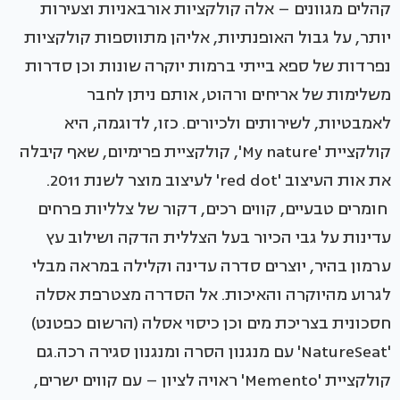
קהלים מגוונים – אלה קולקציות אורבאניות וצעירות
יותר, על גבול האופנתיות, אליהן מתווספות קולקציות
נפרדות של ספא בייתי ברמות יוקרה שונות וכן סדרות
משלימות של אריחים ורהוט, אותם ניתן לחבר
לאמבטיות, לשירותים ולכיורים. כזו, לדוגמה, היא
קולקציית 'My nature', קולקציית פרימיום, שאף קיבלה
את אות העיצוב 'red dot' לעיצוב מוצר לשנת 2011.
חומרים טבעיים, קווים רכים, דקור של צלליות פרחים
עדינות על גבי הכיור בעל הצללית הדקה ושילוב עץ
ערמון בהיר, יוצרים סדרה עדינה וקלילה במראה מבלי
לגרוע מהיוקרה והאיכות. אל הסדרה מצטרפת אסלה
חסכונית בצריכת מים וכן כיסוי אסלה (הרשום כפטנט)
'NatureSeat' עם מנגנון הסרה ומנגנון סגירה רכה.גם
קולקציית 'Memento' ראויה לציון – עם קווים ישרים,