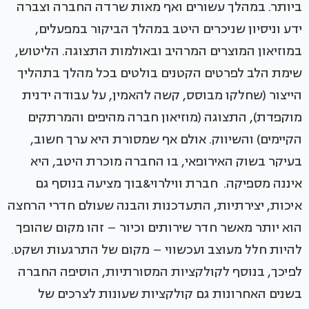
ביותר. במהלך עשורים ואף מאות שרדה החברה וצברה
ידע וניסיון שניכרים היטב במהלך הביקור במפעלים,
במוזיאון המוצרים המרהיב ובאולמות התצוגה. הליטוש,
שימת הלב לפרטים הקטנים בולטים בכל מהלך בתהליך
הייצור (שחלקו מבוסס, קשה להאמין, על עבודה ידנית
מוקפדת), התצוגה (מוזיאון חברה מהיפים והמרתקים
הקיימים) והשיווק. אולם אף שמסורת היא ערך חשוב,
בעיקר בשוק האירופאי, בו החברה מוכרת היטב, היא
איננה מספיקה. חברת ווילרוי&בוך מציעה בנוסף גם
איכות, יצירתיות, התעדכנות והבנה שעולם חדרי הרחצה
הוא יותר מאשר חדר שירותים וכיור – זהו מקום שהופך
להיות חלל מעוצב ועכשווי – מקום של התרגעות ושקט.
לפיכך, בנוסף לקולקציות המסורתיות, הוסיפה החברה
בשנים האחרונות גם קולקציות שעונות לצרכים של