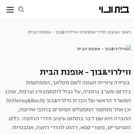
ראשי >
עיצוב חדרי אמבטיה >
ווילרוי&בוך - אופנת הבית
עיצוב חדרי אמבטיה
ווילרוי&בוך - אופנת הבית
בעיירה ציורית העונה לשם מטלאך, הממוקמת
בדרום-מערב גרמניה, על גבול לוקסמבורג וצרפת, שוכן
המשרד הראשי של חברת ווילרוי&בוך (Villeroy&Boch)
וכן אחד ממספר המפעלים הפזורים ברחבי אירופה,
החברה היא שם דבר בתחום עיצוב חדרי הרחצה: כלים
הסניטריים, מוצרי ספא, רהוט לחדרי רחצה, אמבטיות