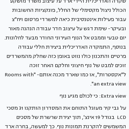
שקדה האדריכלית היידי ארד על עיצוב משרד מושקע
הכולל ניצול מקסימלי של החלל, פונקציות החשובות
עבור פעילות אינטנסיבית כיאה למשרדי פרסום ויח"צ
ובעיקר- שימת דגש על עיצוב חדר עבודה הנהנה מאור
יום טבעי וממבט אל הנוף העירוני החודר מבעד לחלונות.
בנוסף, התמקדה האדריכלית ביצירת חללי עבודה
פרטיים והתכנון כולו נווט באופן כזה שחלק מהמשרדים
זוכים למבט של נוף חיצוני וחלקם האחר זוכה
ל"אקסטרות", או כמו שארד מכנה אותם- "Rooms with
an extra view".
Extra view: כי לכולם מגיע נוף
על גבי קיר מעוגל התוחם את המסדרון הותקנו 31 מסכי
LCD בגודל 19 אינצ', תוך יצירת שרשרת של מסכים
המשמשים להקרנת תמונות נוף. כך למעשה, בחרה ארד