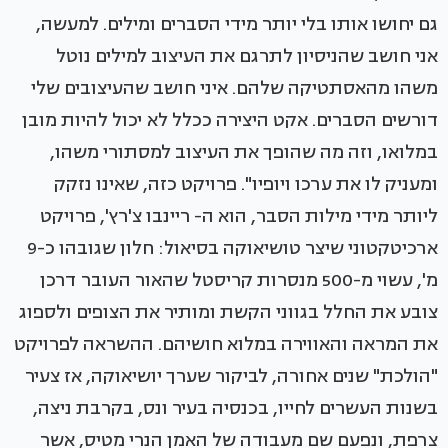
גם יחושו אותו בלי יותר מידי הסברים ומילים. למעשה,
אני חושב שהניסיון לתרגם את העיצוב למילים נוטל
משהו מהאסתטיקה שלהם. איני חושב שהעיצובים שלי
דורשים הסברים. אקט היצירה ככלל לא יכול להיות מובן
במלואו, וזה מה שהופך את העיצוב למסתורי משהו,
ומעניק לו את ערכו ויופיו". פרויקט כזה, שאינו נזקק
ליותר מידי מילות הסבר, הוא ה- ריינבו צ'רץ', פרויקט
ארכיטקטוני שיצר טושיאוקה בסיאול: חלון שגובהו כ-9
מ', עשוי מ-500 מנסרות קריסטל שהאור העובר דרכן
צובע את החלל בגווני הקשת ומותיר את הצופים ולספוג
את המראה והאווירה במלוא חושיהם. ההשראה לפרויקט
"הולכת" שנים אחורה, לביקור שערך יושיאוקה, אז צעיר
בשנות העשרים לחייו, בכנסיה בעיר ונס, בקרבת ניצה,
צרפת, ונפעם שם מעבודה של האמן הנרי מטיס, אשר