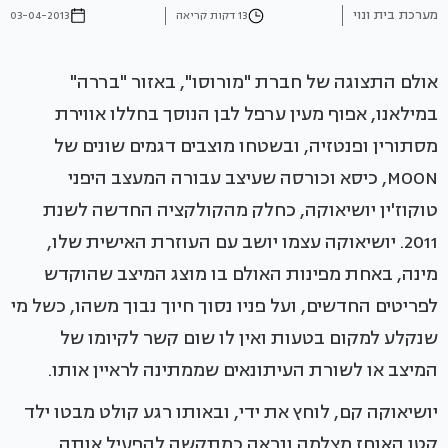
מערכת בית ונוי
13 דקות קריאה
03-04-2013
אולם התצוגה של חברת "מורוסו", באזור "בררה"
במילאנו, אפוף מעין ערפל לבן הנוסך בחללו אווירת
מסתורין ופנטזיה, ובשטחו מוצבים דגמים שונים של
MOON, כיסא וכורסה שעיצב עבורה המעצב היפני
טוקוז'ין יושיאוקה, כחלק מהקולקציה החדשה לשנת
2011. יושיאוקה עצמו יושב עם העוזרת האישית שלו,
מינה, באחת מפינות האולם בו מוצג המיצב שהוקדש
לפריטים החדשים, ועל פניו נסוך חיוך נבוך משהו, כשל מי
שנקלע למקום בטעות ואין לו שום קשר לקיומו של
המיצב או לשורת העיתונאים שממתינה לראיין אותו.
יושיאוקה קם, לוחץ את ידי, ובאותו רגע קולט מבטו ילד
קטן האוחז מצלמה ונראה כמתקשה להפעיל אותה.