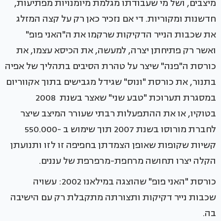
מיצבים, ושל מי שעבודתו מגלמת מיומנויות מפתיעות,
חדשנות ומקוריות. די אם נזכיר כאן רק על קצה המזלג
את שכבות הנייר הדקיקות שרקמו את ה"האני פופ"
ואשר רק פתיחתן יצרה, למעשה, את הכיסא עצמו, את
כורסת ה"פנה" שיצר על טהרת הסיבים בתהליך של אפיה
בתנור, את כורסת "ונוס" שגידל מגבישים בתוך אקווריום
במסגרת תערוכת "טבע שני" שאצר בשנת 2008
בטוקיו, או את ההתפעלות רבתי שעורר המיצב שיצר
לחברת מורוסו בשנת 2007 תוך שימוש ב -550.000
קשיות שקופות שאופן הצמדתן בחפיפה זו לזו ותנועתן
הקלה יצרו תחושה מרחפת-מרפרפת של עננים.
כורסת "האני פופ" שהוצגה במילאנו 2002: עשויה
שכבות נייר דקיקות ותצורתה מתקבלת רק עם הישיבה
בה.