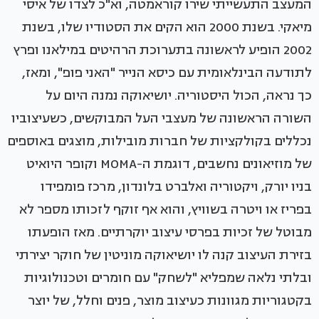
המעצב התעשייתי שירו קוראמטה, וא"כ לצדו של איסי
מיאקי. בשנת 2000 הוא הקים את הסטודיו שלו, בשנת
2002 הופיע לראשונה בתערוכת הרהיטים במילאנו ופרץ
לתודעה הבינלאומית עם כיסא הנייר "האני פופ", ומאז,
כך נראה, הכול היסטוריה. יושיאוקה נמנה היום על
השורה הראשונה של מעצבי העל המבוקשים, כשעיצוביו
נכללים בקולקציות של חברות מובילות, מוצגים באוספים
של מוזיאונים נחשבים, דוגמת ה-MOMA וקופר היואיט
בניו יורק, ויקטוריה ואלברט בלונדון, מרכז פומפידו
בפריז או ויטרה בשוויץ, והוא אף זוקף לזכותו מספר לא
מבוטל של זכיות בפרסי עיצוב יוקרתיים. מאז הופעתו
בזירת העיצוב קנה לו יושיאוקה מוניטין של חוקר יצירתי
ובלתי נלאה שמפליא "לשחק" עם חומרים וטכנולוגיות
בקטגוריות מגוונות כעיצוב מוצר, פנים וחלל, של יוצר