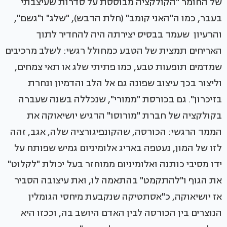
של החומר "הקולקציה מבוססת על סדרות שעיצבתי
בעבר, כמו ה"האני קומב" (חלת הדבש), "שלג" ו"גשם",
והרעיון שעמד בבסיס יצירתה היה להחדיר לתוך
האריחים תמצית של הטבע כמחולל רגשי: לשלב מרכיבים
שמדמים תופעות טבע, כמו פתיתי שלג או תאי צמחים,
וליצור בכך עיצוב שפונה גם אל הלב והדמיון ונחרת
בזיכרון". גם בכורסת "ממורי", שנכללה בשנה שעברה
בקולקציה של חברת "מורוסו" הדגיש יושיאוקה את
הממד הרגשי: הכורסה, שהקונפיגורציה שלה, אגב, זהה
לזו של המון, נעטפה באריג אלומיניום גמיש שפותח על
ידו מסיבי כותנה ואלומיניום ממוחזר בעל יכולת "לקלוט"
את הגוף ו"להתקמט" בהתאמה לו, ואת עיצובה הסביר
אז יושיאוקה, כ"אסתטיקה שנקבעת מיחסי הגומלין
הנוצרים בין הכורסה לבין האדם היושב בה, וככזו היא