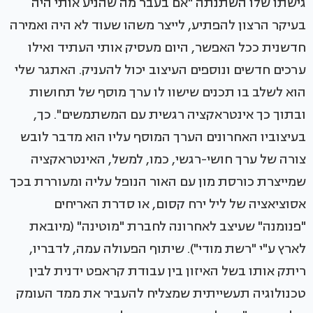
גישתו שלו השתנתה "אם בעבר מה שהניע אותי היה
בעיקר הרצון להפתיע, לייצר משהו שעוד לא היה ואמירה
חדשנית ככל האפשר, היום מעסיק אותי העתיד ואילו
ערכים חדשים ונוספים העיצוב יכול להעניק. האתגר שלי
הוא לשלב בו תכנים שישוו לו ערך מוסף של תחושות
ובתוך כך אינטראקציה רגשית עם המשתמשים". כך,
בעיצוביו האחרונים הערך המוסף עליו הוא מדבר לובש
צורה של ערך חושי-רגשי, כמו, למשל, האינטראקציה
שמייצרת כורסת מון עם האור הנופל עליה ומעוררת בכך
אסוציאציה של ליל ירח קסום, או סדרת האריחים
"פנומנה" שעיצב לאחרונה לחברת "מוטינה" (מיובאת
לארץ ע"י "רשת מודי"). שיתוף הפעולה עמה, לדבריו,
ריתק אותו בשל האיזון בין עבודת קראפט ידנית לבין
טכנולוגיה תעשייתית שמצליח להעביר את ממד העומק