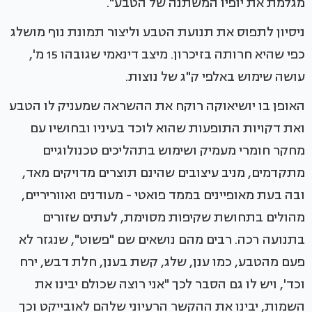
מגלמת את יופיו המשתנה של הטבע".
ניסיון לתפוס את תנועת הטבע וליצור תמונת נוף מושלג
כפי שהיא חרותה בזיכרון. מיצב דינאמי שגובהו 15 מ',
עושה שימוש באלפי ק"ג של נוצות.
האופן בו יושיאוקה רוקח את ההשראה שמעניק לו הטבע
ואת דקויות התופעות שהוא לוכד בעיניו ובחושיו עם
מחקר חומרי מעמיק ושימוש בתהליכים טכנולוגיים
מתקדמים, מניב עיצובים שהינם תוצרים מדויקים מאד,
ובה בעת מאופיינים בממד פואטי - מעודנים ואווריריים,
מהולים בתחושת שקיפות מסוימת, לעתים שזורים
בתנועה רכה. רבים מהם נושאים שם "פשוט", שנגזר לא
פעם מהטבע, כמו ענן, שלג, קשת בענן, חלת דבש, ירח
וכד', ויש לו גם הסבר לכך "אני רוצה שכולם יבינו את
השמות, יבינו את ההקשר הרעיוני שלהם לאובייקט וכך