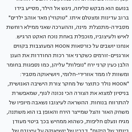
בנועם הוא מבקש סליחה, ניגש אל הילד, מסייע בידו
ברוב עדינות ומצטלם איתו. "טוקוזי'ן מאד אוהב ילדים"
מסבירה-מתנצלת מינה, וההערכה שאני ממילא רוחשת
לאיש ולעיצוביו, מוכפלת באחת נוכח האקט הרגיש.
אנחנו יושבים על כורסאות MOON המעוצבות בקווים
אורגניים-זורמים כשקרני אור רכות החודרות את הענן
הלבן כעין קרני ירח "נופלות" עליהן, כמו נספגות בחומר
ומשוות לו ממד אוורירי-חלומי, ויושיאוקה מסביר:
"MOON נולד כתוצר של מחקר צורת הישיבה האנושית,
בניסיון למצוא את הצורה הכי נכונה לגוף, שמאפשרת
להתרווח בנוחות. ההשראה לעיצובו נשאבה מיופיו של
משחק האור והצל שמייצר הירח והאופן בו הוא משתנה,
מגיח ונעלם חליפות, כשהוא ממחיש בכך ביטוי מעודן
ביותר של היקום". דבריו של יושיאוקה על עיצובם של