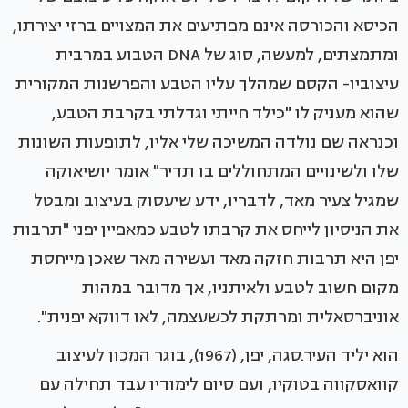
הכיסא והכורסה אינם מפתיעים את המצויים ברזי יצירתו,
ומתמצתים, למעשה, סוג של DNA הטבוע במרבית
עיצוביו- הקסם שמהלך עליו הטבע והפרשנות המקורית
שהוא מעניק לו "כילד חייתי וגדלתי בקרבת הטבע,
וכנראה שם נולדה המשיכה שלי אליו, לתופעות השונות
שלו ולשינויים המתחוללים בו תדיר" אומר יושיאוקה
שמגיל צעיר מאד, לדבריו, ידע שיעסוק בעיצוב ומבטל
את הניסיון לייחס את קרבתו לטבע כמאפיין יפני "תרבות
יפן היא תרבות חזקה מאד ועשירה מאד שאכן מייחסת
מקום חשוב לטבע ולאיתניו, אך מדובר במהות
אוניברסאלית ומרתקת לכשעצמה, לאו דווקא יפנית".
הוא יליד העיר.סגה, יפן, (1967), בוגר המכון לעיצוב
קוואסקווה בטוקיו, ועם סיום לימודיו עבד תחילה עם