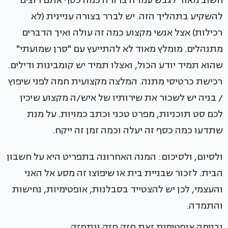
חשוב מאוד לגבש עמדה ברורה כמה כסף אתם רוצים
להשקיע בתהליך הזה. יש לברר בצורה עניינית (לא
רכילות) אצל אנשי מקצוע כמה זה עולה ואיך הדברים
מתנהלים. מומלץ מאוד לא להתייעץ עם "סרן שמועתי"
שהוא תמיד יודע הכול, ואצלו תמיד יש קומבינות ודילים.
רכישת כרטיסי מתנה. המלצה מקצועית חמה לפני שיפוץ
/ בניה יש לשכור את שירותיו של איש/ה מקצוע שיכין
לכם סט תוכניות, מפרט טכני וכתב כמויות. על מנת
שתדעו כמה כסף זה יעלה וכמה זמן זה ייקח.
ולסיום, ולסיכום: המנה האחרונה בתפריט היא על חשבון
הבית. לזכור שבניית בית או שיפוצו זה מסע אל האני
והעצמי, לכן יש להצטייד בסבלנות, אופטימיות, נחישות
והתמדה.
ובנימה אופטימית זאת חזק חזק ונתחזק.