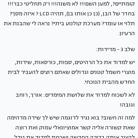
קומתיים?, למען השם!!! לא משנה!!! רק תחליטי כבר!!!
בחדר של הבן, (כן כן אותו בן), תהיה LCD ? איזה מסך?
תלוי או עומד? מערכת קולנוע ביתי? נראה לי שהבנת את
הרעיון.
שלב 3 - מדידות:
יש למדוד את כל הרהיטים, ספות, כורסאות, שידות,
מוצרי חשמל קטנים וגדולים שאתם רוצים להעביר לבית
החדש מהבית הנוכחי.
לא לשכוח למדוד את שלושת המימדים: אורך, רוחב
וגובה!
למה זה חשוב? בוא נגיד לדוגמה שיש לך שידה מדהימה
שאת קשורה אליה קשר אמוציונאלי עמוק ואת רוצה
להציב אותה בדירה החדשה ושכחת למדוד את גודל