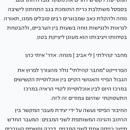
המסייעת לקשיש להרים את משקל גופו ולהתרומם.
בספסל משתלבת כרית התומכת בגב התחתון לישיבה
נוחה ולהקלת כאב שמבוגרים רבים סובלים ממנו, תאורה
לנראות ולנגישות נוחה בשעות בין הערביים, ולהבטחת
בטיחותו ויציבותו הוא מעוגן ליציקת בטון.
מחבר קהילתי | לי אביב | מנחה: אדר' איתי כהן
הפרוייקט "מחבר קהילתי" נולד מהצורך לפרוץ את
הגבול הפיזי והאנושי הקיים בין אוכלוסיית הקשישים
במרכז היום לבין אוכלוסיית לקויי הראיה במרכז
התעסוקתי שהינם צמודים זה לזה.
החיבור הפיסי נעשה על ידי יצירת מעבר המקשר בין
הרחוב והגינה המשותפת לשני המבנים: המעבר החדש
מייצר כניסה אחת לשני המבנים, דרכה נחשפים העוברים