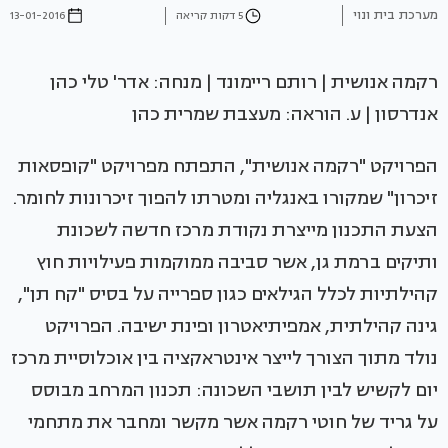
מערכת בית ונוי
5 דקות קריאה
13-01-2016
רקמה אנושית | רותם ריימונד | מנחה: אדר' טלי כהן
אנדרסון | ע. הוראה: מעצבת שמרית כהן
הפרויקט "רקמה אנושית", התפתח מפרויקט "קופסאות
זיכרון" שמקורו באנגליה ומטרתו להפוך זיכרונות לחומר.
הצעת התכנון מייצרת נקודת מרכז חדשה לשכונת
ותיקים ברמת גן, אשר סביבה ממוקמות פעילויות חוץ
קהילתיות לכלל הגילאים כגון ספרייה על בסיס "קח תן",
גינה קהילתית, אמפיתיאטרון ופינת ישיבה. הפרויקט
נולד מתוך הצורך לייצר אינטראקציה בין אוכלוסיית מרכז
יום לקשיש לבין תושבי השכונה: תכנון המרחב מבוסס
על גריד של חוטי רקמה אשר מקשר ומחבר את מתחמי