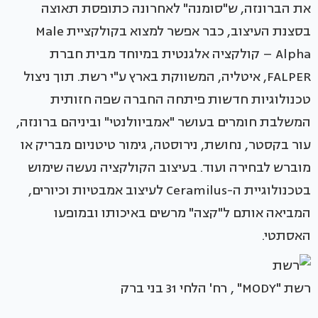
את הברונזה, ש"סומנה" לאחרונה כתופסת תאוצה
בסצנת העיצוב, כבר אפשר למצוא בקולקציית Male
Alpha – קולקציה אלגנטית במיוחד מבית חברת
FALPER, איטליה, המשווקת בארץ ע"י רשת. תוך ניצול
טכנולוגיות חדשות פיתחה החברה שפה חזותית
המשלבת חומרים בעושר "אמביוולנטי" וביניהם ברונזה,
עור בקסטר, נחושת, נירוסטה, גימור טיטניום מבריק או
מוברש לבחירה ועוד. בעיצוב הקולקציה נעשה שימוש
בטכנולוגיית ה-Ceramilus לעיצוב אמבטיות וכיורים,
המביאה אותם ל"קצה" מרשים באיכותו ובמופעו
האסתטי.
רשת "MODY" , רח' הלחי 31 בני ברק