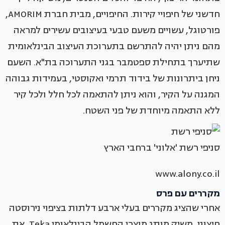
חדשני של חיפויי קירות. החיפויים, מבית חברת AMORIM,
פורטוגל, עשויים משעם טבעי בעיצובים עשירים למראה
מהם ניתן יהיה להתרשם בתערוכת העיצוב הבינלאומית
שתיערך בתחילת ספטמבר בגני התערוכה בת"א. השעם
ניחן ביתרונות של בידוד תרמי ואקוסטי, בעמידות גבוהה
המגנה על הקיר, והוא ניתן להתאמה לכל חלל ולכל קיר
ללא התאמה מיוחדת של פני השטח.
סניפי רשת 'אלוני' ברחבי הארץ
www.alony.co.il
מקררים עם פרס
אחרי שהציג מקררים בעלי ארבע דלתות בציפוי נירוסטה
חיצוני, משיק מותג מוצרי החשמל הבינלאומי Teka, את