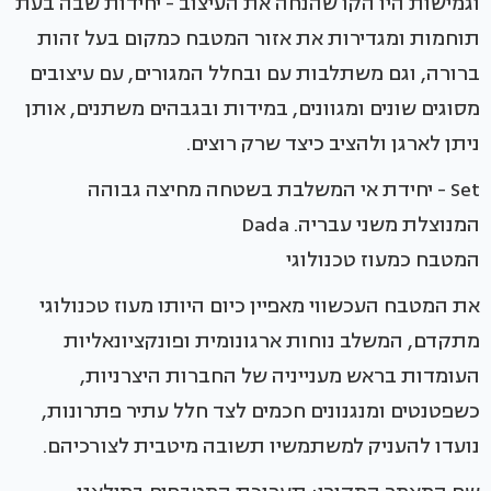
וגמישות היו הקו שהנחה את העיצוב - יחידות שבה בעת
תוחמות ומגדירות את אזור המטבח כמקום בעל זהות
ברורה, וגם משתלבות עם ובחלל המגורים, עם עיצובים
מסוגים שונים ומגוונים, במידות ובגבהים משתנים, אותן
ניתן לארגן ולהציב כיצד שרק רוצים.
Set - יחידת אי המשלבת בשטחה מחיצה גבוהה
המנוצלת משני עבריה. Dada
המטבח כמעוז טכנולוגי
את המטבח העכשווי מאפיין כיום היותו מעוז טכנולוגי
מתקדם, המשלב נוחות ארגונומית ופונקציונאליות
העומדות בראש מענייניה של החברות היצרניות,
כשפטנטים ומנגנונים חכמים לצד חלל עתיר פתרונות,
נועדו להעניק למשתמשיו תשובה מיטבית לצורכיהם.