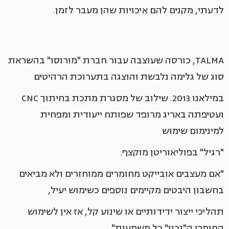
לדעתי, מקנים להם איכויות שהן מעבר לזמן.
TALMA, כורסה שעוצבה עבור חברת "מורוסו" בהשראת
סוג של גלימה נלבשת והוצגה בתערוכת הרהיטים
במילאנו 2013. שילוב של מסגרת מתכת בחיתוך CNC
ועטיפתה באריג מרופד שפותח ייעודית ומפחית
למינימום שימוש
"רגיל" בפוליאוריטן מוקצף.
"אם מעצבים אובייקט מחומרים ממוחזרים ולא מביאים
בחשבון היבטים מקיימים נוספים כשימוש יעיל,
תהליכי ייצור ידידותיים או שינוע קל, אז אין לשימוש
החומרי ה"נכון" כל משמעות"