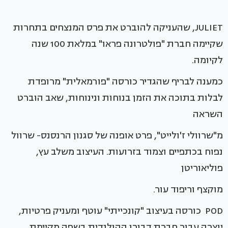
JULIET, שהעניקה להוברט את פרס המנצחים בתחרות
שקיימה חברת "פולטרונה פראו" במלאת 100 שנה
לקיומה.
כמענה לבריף שהגדיר כורסה "פורמאלית" מרופדת
לבלות בתוכה את הזמן בנוחות ונינוחות, שאב הוברט
השראה
מ"שרוולי ז'ולייט", פרט אופנה של סגנון הרנסנס- שרוול
נפוח בכתפיים וצמוד בזרועות. העיצוב משלב עץ,
פוליאוריטן
מוקצף וריפוד עור.
POD כורסה בעיצוב "קונכייתי" עוטף ומעניק פרטיות,
יוצרה עבור חברת דבורן ההולנדית בשפה מקיימת