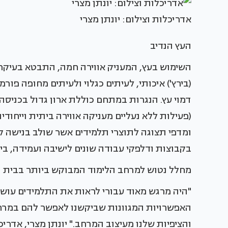
אדריכלות וצילום: יונתן מצרי
העץ הנדיב
השימוש בעץ, המעניק אווירה חמה, התבטא בעיקר ב
(בירץ') איכותי, לעיתים כגלוי ולעיתים מחופה פורמ
דמוי עץ. הנגרות במתחם כוללת ארון גדול בכניסה
(פעילות ללא נעליים מעניקה אווירה ביתית וייחוד
ומדפי תצוגה לתוצרי תלמידים אשר שולב בנישה קי
בקבוצות ודלפקי עבודה שונים לישיבה ועמידה, ב
מחלל נטוש למרחב הלימוד המבוקש ביותר בבית 
"היה מרגש מאוד עבורי לראות את התלמידים עוש
האפשרויות המגוונות שביקשנו לאפשר להם במרח
והציפיות שלנו מעיצוב המרחב." יונתן מצרי, אדריכ