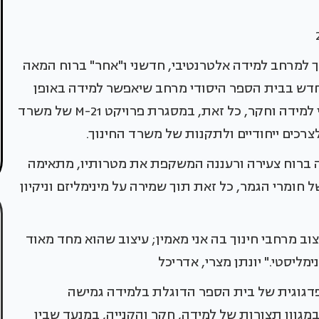
 למרחב למידה אלטרנטיבי, חדשני ו"אחר" ברוח המאה
יה לחדש בבית הספר היסודי מרחב שיאפשר למידה באופן
גמיש, במגוון תצורות, הרכבים ותנוחות, ישרת כלי למידה וחקר, כל זאת, במסגרת פרויקט M-21 של משרד
רכים ייחודיים ולתקנות של משרד החינוך.
ה ברוח צעירה ורעננה המשקפת את מטרותיו, מתאימה
ל חומרי הגמר, כל זאת תוך שמירה על מינימליזם וניקיון
וב מרחבי חינוך בה אני מאמין; עיצוב שהוא מחד מאוד
ימליסטי." יונתן מצרי, אדריכל
פדגוגית של בית הספר הדוגלת בלמידה גמישה
במגוון תצורות של למידה, חקר והקנייה, במנעד שבין