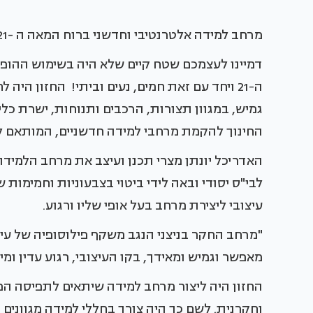
מרחב למידה אלטרנטיבי וחדשני ברוח המאה ה -21
דמיינו לעצמכם שטח קיים שלא היה בשימוש ההופך
ה-21 ויחד עם זאת חמים, נעים וביתי! החזון ה
החינוך להקמת מרחבי למידה חדשניים, המותאם לצ
האדריכל יונתן מצרי תכנן ועיצב את מרחב הלמיד
לבי"ס יסודי ובאה לידי ביטוי בצבעוניות וחמימות ש
עיצובי ליצירת מרחב בעל אופי שליו ורגוע.
"מרחב החקר בניצני הנגב משקף פילוסופיה של עיצ
מאפשר וגמיש ומאידך, בקו העיצובי, רגוע עדין ומינ
החזון היה ליצור מרחב למידה שיתאים לתפיסה ה
וחקרנית. לשם כך היה צורך בחללי למידה מגוונים 