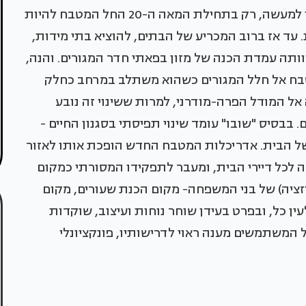
מה"חדר" הסגור שעד לא מזמן היה מובן מאליו. אך למעשה, רק בתחילת המאה ה-20 החל המטבח להיות
עד אז ברוב המכריע של הבתים, להוציא בתי מידות,
וותה עמדת הכנה של מזון בפאתי חדר המגורים. והנה,
טבח אל חלל המגורים כשהוא משתלב במרחב כחלק
אל המודל הפרה-מודרני, למרות ששינוי זה נובע
 בבסיס "שובו" עומד שינוי תפיסתי בסגנון החיים -
של הבית. אדריכלות המטבח החדש הופכת אותו לאזור
מה לכל דיירי הבית, ומעבר לתפקידו המסורתי כמקום
יזציה) של בני המשפחה- מקום הכנת שעורים, מקום
ין כל, ובפרט בעידן שוחר נוחות ועיצוב, שוקדות
 המשתמשים מענה ראוי לדרישותיו, פונקציונלי