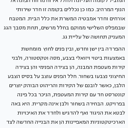
המוביל לקומה העליונה ולחלל אירוח מרווח הפונה אל
הנוף המרהיב. כמו כן נכללים בקומה זו חדר שירותי
אורחים וחדר אמבטיה המשרת את כלל הבית. המטבח
שבמפלס השלישי ממוקם בחלל מרשים, תחת מסבך הגג
המעניק תחושה של עליית גג.
ההפרדה בין ישן וחדש, ובין פנים לחוץ מומחשת
באמצעות ביטוי ויזואלי בצבע, מסה וטקסטורה, ולבני
קירות מעטפת המבנה, הן בצידה הפנימי והן בצידה
החיצוני נצבעו בשחור. חלל הפנים עוצב על בסיס הצבע
הלבן, כאשר לובנם של הקירות והריהוט הבוהק יוצרים
קונטרסט חד עם קירות המעטפת, הניכר בכל פינה
בפרויקט. הבחירה בשחור ולבן אינה מקרית. היא באה
לבטא את הניגוד ואף להדגיש ולחדד את האיכויות
הארכיטקטוניות המאפיינות הן את הבנייה החדשה לצד