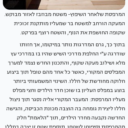
המרפסת שלאחר השיפוץ- משטח מבוזבז לאזור מבוקש.
המעקה הורחב למשטח בר שמעליו מותקנת זכוכית
שקופה החושפת את הנוף, והשטח רוצף בפרקט.
בתוך כך, גרם המדרגות נותר במיקומו, אך חזותו
שודרגה ע"י החלפת מדרכי השיש שהיו בו במדרכי עץ
מלא ושילוב מעקה שקוף, והתכנון החדש נצמד למערך
המפלסים המקורי, כאשר כל אחד מהם טופל תוך ביצוע
חלוקה מחודשת של חללו. השינוי המשמעותי ביותר
בוצע במפלס העליון בו שוכן חדר הילדים וחצי מפלס
מעליו המרפסת: המעבר המקורי אליה נסגר תוך ניצול
חללו ליצירת גומחה בה הוצבה מכונת הכביסה, והגישה
החדשה נקבעה מחדר הילדים, תוך "הלאמת" חלק
מהמרפסת וסיפוחו לשטחו. תוספת שטח זו יצרה בחללו