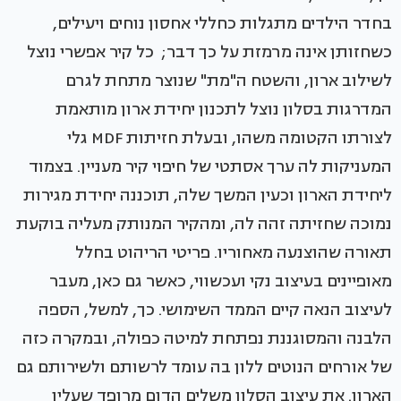
בחדר הילדים מתגלות כחללי אחסון נוחים ויעילים,
כשחזותן אינה מרמזת על כך דבר; כל קיר אפשרי נוצל
לשילוב ארון, והשטח ה"מת" שנוצר מתחת לגרם
המדרגות בסלון נוצל לתכנון יחידת ארון מותאמת
לצורתו הקטומה משהו, ובעלת חזיתות MDF גלי
המעניקות לה ערך אסתטי של חיפוי קיר מעניין. בצמוד
ליחידת הארון וכעין המשך שלה, תוכננה יחידת מגירות
נמוכה שחזיתה זהה לה, ומהקיר המנותק מעליה בוקעת
תאורה שהוצנעה מאחוריו. פריטי הריהוט בחלל
מאופיינים בעיצוב נקי ועכשווי, כאשר גם כאן, מעבר
לעיצוב הנאה קיים הממד השימושי. כך, למשל, הספה
הלבנה והמסוגננת נפתחת למיטה כפולה, ובמקרה כזה
של אורחים הנוטים ללון בה עומד לרשותם ולשירותם גם
הארון. את עיצוב הסלון משלים הדום מרופד שעליו