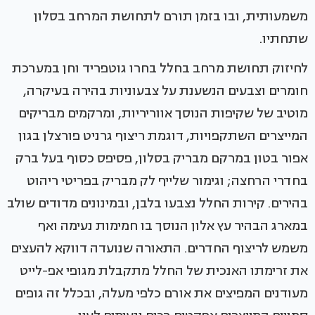
משמעותית, ובו בזמן תורם לתחושת המרחב בסלון
שתחתיו.
לחיזוק תחושת מרחב בחלל בחרו גוטפריד וחן במערכת
חומרים וצבעים הנשענת על צבעוניות בהירה בעיקרה,
מוטיב של שקיפות הנוסך אווריריות, ומרקמים מבריקים
המייצרים השתקפויות, דוגמת ריצוף גרניט פורצלן בגון
אפור בטון במרקם מבריק בסלון, פסיפס כסוף בעל ברק
בחדרי הרחצה; וגימור שלייף לק מבריק בפריטי ריהוט
בהירים. קירות החלל נצבעו בלבן, ובמינונים מדודים שולב
במארג הבהיר עץ אלון הנוסך בו חמימות נעימה ואף
משמש לריצוף החדרים. התאורה שנועדה דווקא להעצים
את זרימתו האנכית של החלל מתקבלת מגופי אפ-לייט
מעודנים המפיצים את אורם כלפי מעלה, ובכלל זה גופים