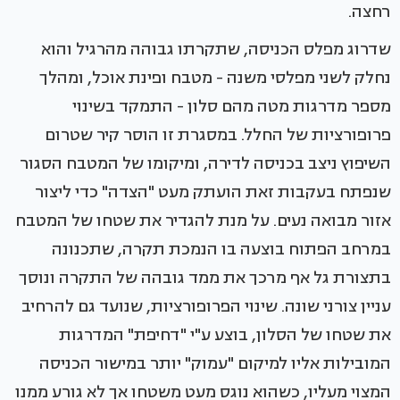
רחצה.
שדרוג מפלס הכניסה, שתקרתו גבוהה מהרגיל והוא
נחלק לשני מפלסי משנה - מטבח ופינת אוכל, ומהלך
מספר מדרגות מטה מהם סלון - התמקד בשינוי
פרופורציות של החלל. במסגרת זו הוסר קיר שטרום
השיפוץ ניצב בכניסה לדירה, ומיקומו של המטבח הסגור
שנפתח בעקבות זאת הועתק מעט "הצדה" כדי ליצור
אזור מבואה נעים. על מנת להגדיר את שטחו של המטבח
במרחב הפתוח בוצעה בו הנמכת תקרה, שתכנונה
בתצורת גל אף מרכך את ממד גובהה של התקרה ונוסך
עניין צורני שונה. שינוי הפרופורציות, שנועד גם להרחיב
את שטחו של הסלון, בוצע ע"י "דחיפת" המדרגות
המובילות אליו למיקום "עמוק" יותר במישור הכניסה
המצוי מעליו, כשהוא נוגס מעט משטחו אך לא גורע ממנו