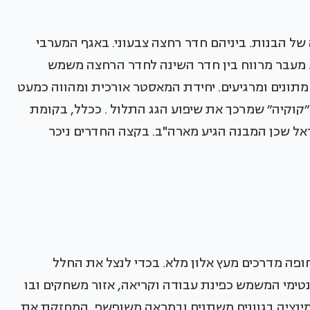
של הבנות. ביניהם חדר רחצה צבעוני. באגף המערבי
 מעבר מרווח בין חדר השינה לחדר הרחצה משמש
מתונים ומרגיעים. יחידת המאסטר אורכית ומהווה כמעט
קוקיה״ שמרכך את שיפוע הגג התלול . ככלל, בקומת
ראל שכן המבנה הגיע מארה"ב. בקצה החדרים ניכר
ופה מדרכים מעץ אלון מלא. בכדי לנצל את החלל
טימי המשמש כפינת עבודה וקריאה, אזור משחקים ובו
מינציה בגוונים משתנים ובמראה משופשף, המחזקת את