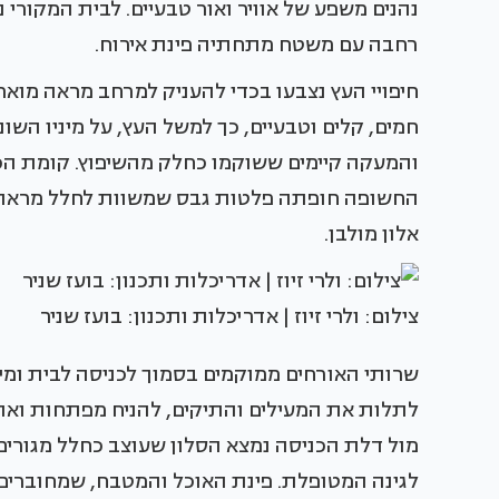
נהנים משפע של אוויר ואור טבעיים. לבית המקורי 
רחבה עם משטח מתחתיה פינת אירוח.
חיפויי העץ נצבעו בכדי להעניק למרחב מראה מואר,
חמים, קלים וטבעיים, כך למשל העץ, על מיניו הש
והמעקה קיימים ששוקמו כחלק מהשיפוץ. קומת הכ
החשופה חופתה פלטות גבס שמשוות לחלל מראה מוד
אלון מולבן.
צילום: ולרי זיוז | אדריכלות ותכנון: בועז שניר
שרותי האורחים ממוקמים בסמוך לכניסה לבית ומיד
לתלות את המעילים והתיקים, להניח מפתחות ואת 
מול דלת הכניסה נמצא הסלון שעוצב כחלל מגורים 
לגינה המטופלת. פינת האוכל והמטבח, שמחוברים 