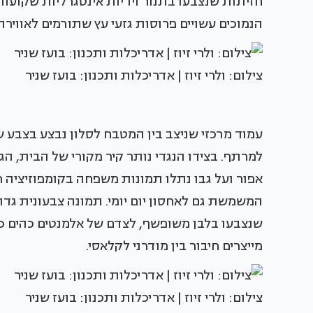
חזיתות שנצבעו בתנור וידיות אינטגרליות שקועות.
הנמוכים עשויים פרוסות גזעי עץ שתורמים לאוויר
צילום: ולרי זיוז | אדריכלות ותכנון: בועז שניר
עמוד מרכזי שניצב בין המטבח לסלון נבצע בצבע שחו
למרתף. בצידו הנגדי נותר קיר מקורי של הבית, הג
אפור ועל גבו נתלו תמונות משפחה בקומפוזיציה ר
המשמשת גם לאחסון יום יומי. תמונה צבעונית גדו
שנצבעו בלבן משופשף, לצדם של אלמנטים כהים כדוג
מייצרים חיבור בין מודרני לקלאסי.
צילום: ולרי זיוז | אדריכלות ותכנון: בועז שניר