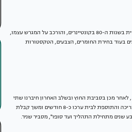
השיפוץ של בית העץ, שיובא לישראל מארצות הברית בשנות ה-80 בקונטיינרים, והורכב על המגרש עצמו,
ים בעוד בחירת החומרים, הצבעים, הטקסטורות
, לאחר מכן בסביבת החוץ ובשלב האחרון חיברנו שתי
הזירות. השיפוץ הפנימי ערך כחצי שנה, תוספת הבריכה והתוספת לבית ערכו כ-8 חודשים ומשך קבלת
 שנים מתחילת התהליך ועד סופו", מסביר שניר.