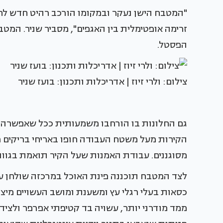
"המטבח הישן נעקר ובמקומו הורכב רהיט חדש לחלוט
זרימה אופטימלית בין האגפים", מסביר שניר. המטב
הפסטל.
צילום: ולרי זיוז | אדריכלות ותכנון: בועז שניר
גם החלונות בו הורחבו משמעותית ככל שאפשרה קו
הקירות מעל משטח העבודה חופו באריחי בריקים מ
מסוגננים. עבודת האמנות שעל הקיר תואמת בגוו
לצד המטבח תוכננה פינת האוכל במרכזה שולחן עגו
כסאות בעלי רגלי עץ ומשענת ומושב העשויים מיצי
ממד מודרני יותר, עשויה בד קטיפתי אפרפר ולצידה