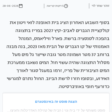
זוהר שחר לוי
5 דקות קריאה
28-06-2026
בסוף השבוע האחרון הציג בית האופנה לואי ויטון את
קולקציית הגברים לאביב-קיץ 2027 בפריז בתצוגה
בהפכה לסנסציה ברשת. פארל וויליאמס, המנהל
האמנותי של קו הגברים של הבית מאז 2023, בנה מבנה
ברוחב 37 מטר ושמונה מטר גובה שייצר גל מים מעל
מסלול התצוגה שהיה עשוי חול. המים נשאבו ממערכת
המים הציבורית של פריז, זרמו במעגל סגור לאורך
האירוע, ובסופו חזרו לרשת הביוב. החול נתרם למגרשי
כדורעף חופי באוניברסיטה.
הצגת פוסט זה באינסטגרם
פוסט משותף על ידי ‏‎בית ונוי | הבית של קהילת האדריכלות והעיצוב‎‏ (@‏‎baitvenoy_official‎‏)