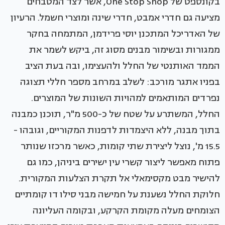
בקונספט של One Stop Shop, אשר לצד המטבחים
מציעה גם חדרי אמבט, חדרי שינה ומוצרי חשמל. הרעיון
של האדריכל המתכנן יוסי פרידמן, המתמחה בחקר
ממגורות ובשימור מבנים מסוג זה, ביקש לשמר את
הממד האותנטי של החלל ולהעצימו, ובה בעת הציב
בפניו אתגר מורכב: לשלב במרחב מספר חללי תצוגה
נפרדים המותאמים למהויות השונות של המוצרים.
החלל, המשתרע על שטח של כ-500 מ"ר, תוכנן כמבנה
בתוך מבנה, ללא היצמדות לדפנות המקוריים, וגובהו -
15.5 מ', נוצל ליצירת שתי קומות, כאשר מרכזו שנותר
פתוח מאפשר ליצור קשרי עין ישירים ביניהן, כמו גם
להישיר מבט מקסימאלי אל תקרת הצלעות המקורית.
חלוקת החלל נשענת על חמישה מבני סילו דו קומתיים
הצומחים מעלה מקומת הקרקע, ובקומה העליונה