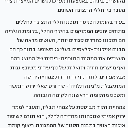
מקושרים ביניהם באמצעות מערכת גשרים המייצרת צירי
מעבר בין חללי התצוגה השונים.
בעוד בקומת הכניסה תוכננו חללי התצוגה כחללים
פתוחים יחסים הממוקמים בהיקף החלל, בקומת הגלריה
הם תוכננו כחדרים סגורים יותר, העוטים מראה של
מבנים אייקונים-קלאסיים בעלי גג משופע. בתוך כך הם
מעצימים את המהות התוכנית-ביתית של המוצג בהם
ואף מייצרים חוויה ויזואלית של נוף עירוני משובץ גגות
אבץ אפורים. לתוך נוף זה חודרת צמחייה ירוקה
המתקבלת מ"גינה תלויה"- קיר ורטיקאלי ירוק הנמשך
ומטפס מהקומה הראשונה לקומה הגבוהה.
צמחיית הקיר מבוססת על צמחי תבלין, ומעבר לממד
ירוק אמיתי שנוכחותו מחדירה לחלל, הוא תורם לשיפור
איכות האוויר במבנה הסגור של הממגורה. ריצוף קומת