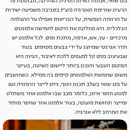
פנג שואי, אמנות האיזון הסינית העתיקה, מבוססת על
הרעיון שזרימת האנרגיה (הצ'י) בסביבה משפיעה ישירות
על הרווחה הנפשית, על הבריאות ואפילו על ההצלחה
הכלכלית. היא מחלקת את היקום לחמישה אלמנטים
מרכזיים - עץ, אש, אדמה, מתכת ומים. לכל אלמנט יש
תדר אנרגטי שמיוצג על ידי צבעים מסוימים. בעוד
שבעיצוב פנים קל לפעמים ללכת לאיבוד, הגינה היא
המקום הטבעי והנכון ביותר ליישום השיטה, בעיקר
משום שחמשת האלמנטים קיימים בה ממילא. כשחושבים
על פנג שואי בשלב תכנון הנוף, ניתן לייצר הרמוניה וגם
למנוע חוסר איזון, כלומר מצב שבו אלמנט אחד משתלט
ומייצר תחושת מועקה, בעוד אלמנט אחר שחסר מותיר
את המרחב ללא אנרגיה.