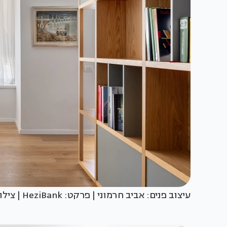
עיצוב פנים: אביב חרמוני | פרקט: HeziBank | צילום: שי אפשטיין