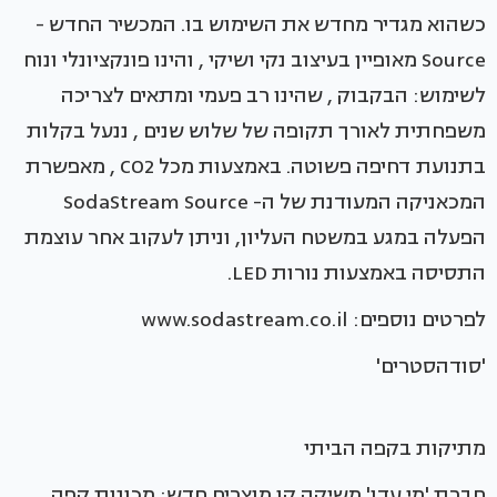
כשהוא מגדיר מחדש את השימוש בו. המכשיר החדש -
Source מאופיין בעיצוב נקי ושיקי , והינו פונקציונלי ונוח
לשימוש: הבקבוק , שהינו רב פעמי ומתאים לצריכה
משפחתית לאורך תקופה של שלוש שנים , ננעל בקלות
בתנועת דחיפה פשוטה. באמצעות מכל CO2 , מאפשרת
המכאניקה המעודנת של ה- SodaStream Source
הפעלה במגע במשטח העליון, וניתן לעקוב אחר עוצמת
התסיסה באמצעות נורות LED.
לפרטים נוספים: www.sodastream.co.il
'סודהסטרים'
מתיקות בקפה הביתי
חברת 'מי עדן' משיקה קו מוצרים חדש: מכונות קפה