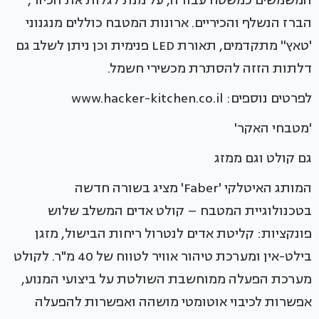
המשמשים כמשטח עבודה, על מנת לגלות את הכיור,
הברז הנשלף והכיריים. ארונות המטבח כוללים מנגנוני
'טאץ'' מתקדמים, תאורת LED פנימית וכן ניתן לשלב גם
דלתות הזזה להסתרת מכשירי חשמל.
לפרטים נוספים: www.hacker-kitchen.co.il
'מטבחי האקר'
גם קולט וגם ממזג
המותג האיטלקי 'Faber' מציג בשורה חדשה
בטכנולוגיית המטבח – קולט אדים המשלב שלוש
פונקציות: קליטת אדים לנטרול ריחות הבישול, מזגן
בילט-אין ומערכת טיהור אוויר לטווח של 40 מ"ר. לקולט
מערכת הפעלה ממוחשבת השולטת על ביצועי המנוע,
אפשרות לכיבוי אוטומטי מושהה ואפשרות להפעלה