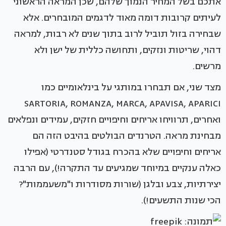
אתכם בשל המחיר הנמוך שלהם, שכן המראה הראשוני
לעיתים קרובות דומה מאוד לדגמים המובחרים. אלא
שבחירה בזול תוביל לרוב בתוך שנים לא רבות, למראה
דהוי, שריטות ונזקים, ותחושה כללית של ישן ולא
מרשים.
מצד שני, אם תבחרו במותגי על בינלאומיים כמו
SARTORIA, ROMANZA, MARCA, APAVISA, APARICI
ואחרים, תרוויחו אריחים וחיפויים חזקים, עמידים ונפלאים
מבחינת מראה. הטרנדים הבולטים בהיבט הזה הם
אריחים וחיפויים שלא בהכרח בגודל סטנדרטי (אפילו
כאלה ענקיים במיוחד שמגיעים עד התקרה!), עם הרבה
יצירתיות, צבע ובלגן (שורות מסודרות ו"משעממות"?
הכי שנות התשעים!).