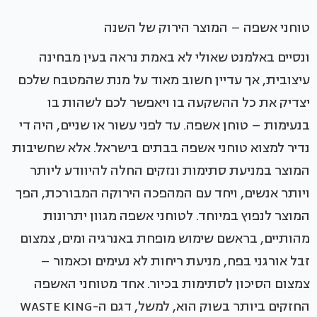
טוחני אשפה – המוצר הירוק של השנה
ונסיים באלמנט שאולי לא באמת נראה בעין מבחינה
עיצובית, אך עדיין חשוב מאוד על מנת שהמטבח שלכם
יצדיק את כל ההשקעה בו ויאפשר לכם לשהות בו
בנעימות – טוחן אשפה. עד לפני עשור או שניים, היה די
נדיר למצוא טוחני אשפה בבתים בישראל. אלא שחשיבות
המוצר במניעת סתימות ונזקים החלה להיוודע ליותר
ויותר אנשים, ויחד עם המהפכה הירוקה המבורכת, הפך
המוצר לנפוץ במיוחד. לטוחני אשפה מגוון יתרונות
מהותיים, בראשם שימוש מופחת באנרגיה ומים, צמצום
זבל אורגני בפח, מניעת ריחות לא נעימים וכאמור –
צמצום הסיכון לסתימות בכיור. אחד מטוחני האשפה
החזקים ביותר בשוק הוא, למשל, דגם ה-WASTE KING