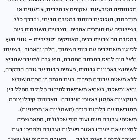
תכונותיה הטבעיות: שקופה או חלבית, צבעונית או
מודפסת, הזכוכית רווחת במטבח הביתי, ובדרך כלל
בשילובים עם חומרים אחרים. הצבעים השולטים כיום
במטבח הם צבעים רכים, מאופקים וסולידיים – גווני העץ
לסוגיו משתלבים עם גווני השמנת, הלבן והאפור. בשעתו
ה'אי' היה להיט במרחב המטבח, הוא גרם למעבר שהביא
לשימוש בארונות גבוהים, פעמים רבות עד גובה התקרה,
ללא משטח עבודה מפריד. כעת מגמה זו הכתה שורש
והיא נמשכת, כשהיא משמשת לחידוד חלוקת החלל בין
פונקציות אחסון לאזורי העבודה. הארונות קיבלו צורה
מחודשת עם דלתות הזזה (חשמליות או מכאניות),
משטחי עבודה נעים ועוד מיני שכלולים, המאפשרים
להצניע את ייעודו כאזור פעילות ועבודה ולהפכו בעת
הצורך למרחב ייצוגי בלבד. תאורה בתחום של עיצוב