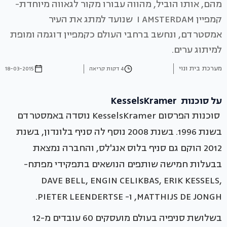
מהם, אותו הוביל, מהווה עבורו מקור לגאווה מיוחדת-
קמפיין I AMSTERDAM שנועד למתג את העיר
אמסטרדם, ונחשב ברחבי העולם כקמפיין דוגמה ומופת
למיתוג ערים.
מערכת בית ונוי
4 דקות קריאה
18-03-2015
על סוכנות KesselsKramer
סוכנות הפרסום KesselsKramer נוסדה באמסטרדם
בשנת 1996. בשנת 2008 נוסף לה סניף בלונדון, בשנת
2012 הוקם גם סניף בלוס אנג'לס, והחברה נמצאת
בבעלות חמישה שותפים הנושאים בתפקידי מפתח-
DAVE BELL, ENGIN CELIKBAS, ERIK KESSELS,
MATTHIJS DE JONGH, ו- PIETER LEENDERTSE.
בשלושת סניפיה בעולם מועסקים 60 עובדים מ-12