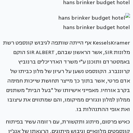
hans brinker budget hotel
hans brinker budget hotel
KesselsKramer אף הייתה שותפה לגיבוש קונספט רשת
מלונות SIR, אשר הראשון שבהם, SIR ALBERT הוקם
באמסטרדם ותוכנן ע"י משרד האדריכלים ברנוביץ
קרוננברג. הקונספט נשען על רעיון של מלון כביתו של
אדם פרטי, אשר בתוך כך מייצר תחושת שייכות חמימה
בקרב אורחיו. מאפייני אישיותו של "בעל הבית" משתנים
ממלון למלון ונגזרים ממיקומו, והם שמתווים את עיצובו
ואת אופי ההתנהלות בו.
כאיש פרסום, מיתוג ותקשורת, עם רזומה עשיר בפיתוח
קונספטים מלונאיים וגיבוש מיתוגים, הרצאתו של אנג'ין