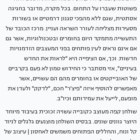
פשוטות שעברו על התחום. בכל מקרה, מדובר בחגיגה
אסתטית, שגם ללא מהפכי סגנון דרמטיים או בשורות
מסעירות מצליחה לעורר השראה ועניין. מרכז הכובד של
התעשייה מתמקד היום בחומרים ובטכנולוגיות, אשר גם
אם אינם נראים לעין פותחים בפני המעצבים הזדמנויות
חדשות. וכך, אם הציפייה היא "לראות את החדש
בעיניים", אזי מסתבר כי החידוש טמון לא פעם בקרביים
של האובייקטים או בחומרים מהם הם עשויים, אשר
מאפשרים להוסיף איזה "פיצ'ר" חכם, "לדקק" ולעדן את
מופעם, לייעל את עמידותם וכיו"ב.
שולחן קפה מעוצב כקובייה עשויה זכוכית בעיבוד מיוחד
היוצר גוונים שונים. בבסיס השולחן מוצנעים גלגלים לניוד
קל ונוח, והחללים הפתוחים משמשים לאחסון | עיצוב של