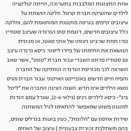
אחת התצוגות המלבבות בתערוכה, הייתה קולקציה
לילדים שהשיקה חברת קרטל. חלקה הושתת על
עיצובים קיימים בגרסה מוקטנת המותאמת להם, וחלקה
כלל עיצובים חדשים, דוגמת סוס הנדנדה שעיצב סטודיו
ננדו תחת שרביט ניצוחו של אוקי סאטו, או מכונית
הנושאת את חתימתו של פיירו ליסוני. כיסא נדנדה עיצב
גם סטודיו פרונט השבדי עבור חברת "טונט", אשר שאב
השראה לכך מכורסת הנדנדה הוותיקה של החברה
והפיח חיים חדשים באובייקט האיקוני. עבור חברת מגיס
נושא הילדים אינו חדש. השנה הציגה החברה את "ליטל
ביג"- כיסא לילדים רכים (גילאי 2-6), שגדל עמם הודות
למנגנון פשוט שמאפשר להתאימו לגיל המשתנה.
שידות אחסון עם "חלונות", כעין בועות בגדלים שונים,
בהם משתלבת זכוכית צבעונית | עיצוב של האחים