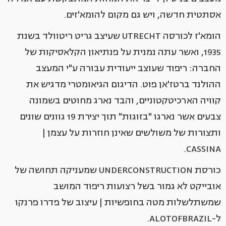
אסתטית חדשה, ויש גם מקום להומא'זים.
הומא'ז לכורסה UTRECHT שעיצב גריט ריטוולד בשנת
1935, ואשר עתה נמנית על פנתיאון הקלאסיקות של
החברה: ריפוד שעוצב ייעודית עבורה ע"י המעצב
ההולנד ברטז'אן פוט. הדיגום הגיאומטרי מדגיש את
קוויה הארכיטקטוניים, והבד נארג מחוטים בשמונה
צבעים אשר נארגו "בזוגות" תוך יצירת 19 גוונים שונים
ותצורות של משולשים שאינן חוזרות על עצמן |
CASSINA.
כורסת UNDERCONSTRUCTION שמעניקה תחושה של
אובייקט לא גמור בשל רצועות ריפוד המושב
שמשתלשלות מטה בחופשיות | עיצוב של פדרו פרנקו
ל-ALOTOFBRAZIL.