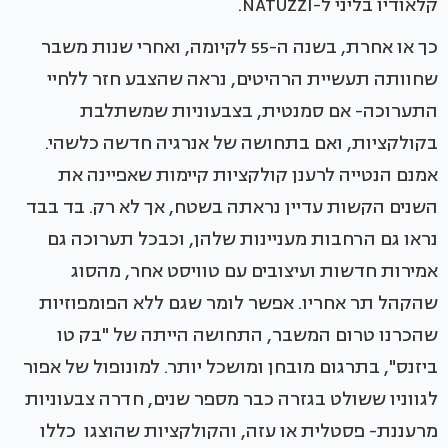
קלאודיו בליני ל-NATUZZI.
כך או אחרת, בשנה ה-55 לקיומה, ואחרי שנות משבר
שחוותה תעשיית הרהיטים, נראה שהצבע חזר ללחיי
התערוכה- אם סמנטית, בצבעוניות שמשתלבת
בקולקציות, ואם בתחושה של אנרגיה חדשה כלשהי.
אמנם הנטייה לרענן קולקציות קיימות שאפיינה את
השנים הקשות עדיין נראתה בשטח, אך לא רק. בד בבד
נראו גם הרחבות מעניינות שלהן, וכבכל תערוכה גם
אמירות חדשות ועיצובים עם טוויסט אחר, מהסוג
שהקהל תר אחריו. אפשר לומר שגם ללא הפומפוזיות
שהכרנו טרום המשבר, התחושה הייתה של "בק טו
ביזנס", בתרגום מובחן ומושכל יותר. למונופול של אפור
לגווניו ששולט בגזרה כבר מספר שנים, חדרה צבעוניות
מרעננת- פסטלית או עזה, והקולקציות שהוצגו כללו