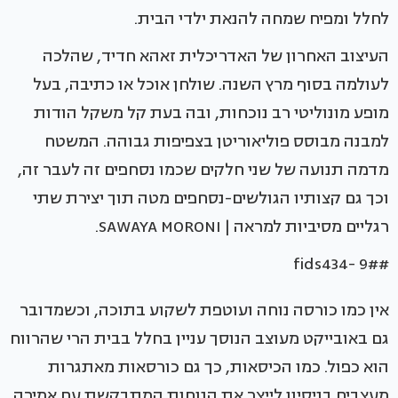
לחלל ומפיח שמחה להנאת ילדי הבית.
העיצוב האחרון של האדריכלית זאהא חדיד, שהלכה
לעולמה בסוף מרץ השנה. שולחן אוכל או כתיבה, בעל
מופע מונוליטי רב נוכחות, ובה בעת קל משקל הודות
למבנה מבוסס פוליאוריטן בצפיפות גבוהה. המשטח
מדמה תנועה של שני חלקים שכמו נסחפים זה לעבר זה,
וכך גם קצותיו הגולשים-נסחפים מטה תוך יצירת שתי
רגליים מסיביות למראה | SAWAYA MORONI.
#fids434- 9#
אין כמו כורסה נוחה ועוטפת לשקוע בתוכה, וכשמדובר
גם באובייקט מעוצב הנוסך עניין בחלל בבית הרי שהרווח
הוא כפול. כמו הכיסאות, כך גם כורסאות מאתגרות
מעצבים בניסיון לייצר את הנוחות המתבקשת עם אמירה