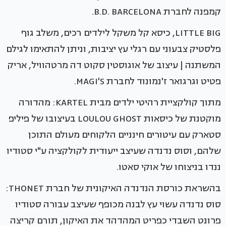
קמפנה לחברת B.D. BARCELONA.
LITTLE BIG, כיסא קל משקל לילדים רכים, משלב גוף
פלסטיק צבעוני עם רגלי עץ יציבות, וניתן להתאימו לגילם
המשתנה | עיצוב של אוגוסטין סקוט דה מרטהוויל, אריק
פטיט וגרגואר ז'נמונוד לחברת MAGI'S.
מתוך קולקציית רהיטי ילדים מבית KARTEL: מהדורה
מוקטנת של כיסאות LOULOU GHOST בעיצובו של פיליפ
סטארק עם עיטורים חינניים הלקוחים מעולם התוכן
שלהם, וסוס נדנדה שעיצב ייעודית לקולקציה ע"י סטודיו
ננדו בניצוחו של אוקי סאטו.
בהשראת כורסת הנדנדה האיקונית של חברת THONET:
סוס נדנדה עשוי עץ לבנה מכופף שעיצב עבורה סטודיו
פרונט השבדי כפריט המהדהד את האיקון, תורם קריצה