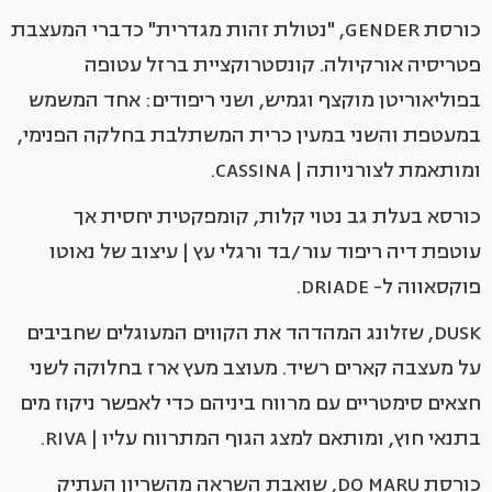
כורסת GENDER, "נטולת זהות מגדרית" כדברי המעצבת
פטריסיה אורקיולה. קונסטרוקציית ברזל עטופה
בפוליאוריטן מוקצף וגמיש, ושני ריפודים: אחד המשמש
במעטפת והשני במעין כרית המשתלבת בחלקה הפנימי,
ומותאמת לצורניותה | CASSINA.
כורסא בעלת גב נטוי קלות, קומפקטית יחסית אך
עוטפת דיה ריפוד עור/בד ורגלי עץ | עיצוב של נאוטו
פוקסאווה ל- DRIADE.
DUSK, שזלונג המהדהד את הקווים המעוגלים שחביבים
על מעצבה קארים רשיד. מעוצב מעץ ארז בחלוקה לשני
חצאים סימטריים עם מרווח ביניהם כדי לאפשר ניקוז מים
בתנאי חוץ, ומותאם למצג הגוף המתרווח עליו | RIVA.
כורסת DO MARU, שואבת השראה מהשריון העתיק