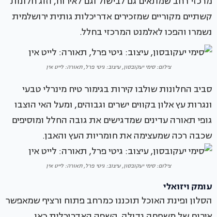
מרכזי רחב שמתאים גם לבישול וגם לאירוח, וזוג חלונות
קשתיים מקוריים שמזכירים אדריכלות גותית ירושלמית
נשמרו והפכו לאלמנט המרכזי בחלל.
צילום: סימי יעקובסון, עיצוב: גיטי פרל, תאורה: לייט אין
סביב החלונות שולבו קירות בגימור טיח מינרלי טבעי
ונגרות עץ אלון בקווים ישרים וגבוהים, ומעל האי הוצבו
גופי תאורה עדינים שמדגישים את גובה החלל ומוסיפים
שכבה רכה שמעצימה את חומריות העץ והאבן.
צילום: סימי יעקובסון, עיצוב: גיטי פרל, תאורה: לייט אין
עומק ויזואלי
הסלון ופינת האוכל תוכננו כמרחב פתוח ורציף שמאפשר
אירוח של משפחה גדולה. השפה האדריכלית כאן