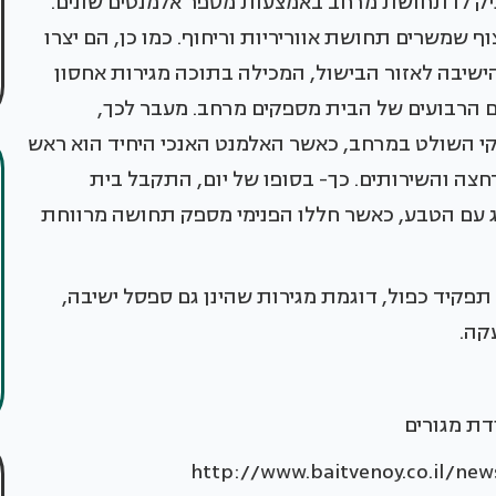
ניק לו תחושת מרחב באמצעות מספר אלמנטים שונים.
ף שמשרים תחושת אווריריות וריחוף. כמו כן, הם יצרו
ישיבה לאזור הבישול, המכילה בתוכה מגירות אחסון
מושב בסלון וכך למעשה, 35 המטרים הרבועים של הבית מספקים מרחב. מעבר לכך,
 השולט במרחב, כאשר האלמנט האנכי היחיד הוא ראש
ה והשירותים. כך- בסופו של יום, התקבל בית
ג עם הטבע, כאשר חללו הפנימי מספק תחושה מרווחת
פקיד כפול, דוגמת מגירות שהינן גם ספסל ישיבה,
קה.
דת מגורים