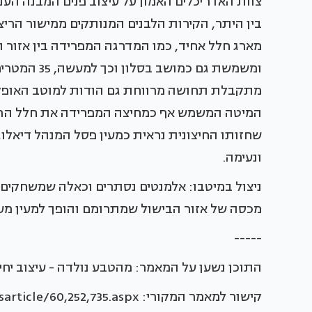
צוות האדריכלים האמון על עיצוב פנים המבנה הע
בין היתר, הקירות הלבנים המנותקים ממישור הריצו
מארג חלל אחיד, כמו המדרגה המפרידה בין אזור ה
ומשמשת גם כ
מתקבלת תחושה מרווחת גם הודות למוטב האופקי
המיטה המשמש אף כמחיצה המפרידה את חלל הרחצ
שחזותו החיצונית נראית כמעין פסל המנהל דיאלו
ונעימה.
ניצול במיטבו: אלמנטים נסתרים וכאלה שמשחקים ת
מכסה של אזור הבישול שמתרומם והופך למעין מע
-----
התוכן נשען על המאמר: מהטבע נולדה - עיצוב יחי
קישור למאמר המקורי: http://www.baitvenoy.co.il/newsarticle/60,252,735.aspx