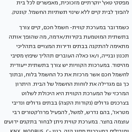
מפסקי טאץ' יוקרתיים מזכוכית, מאפשרים לכל בית
להפוך לבית קיים ללא שינוי תשתיות החשמל. קונטק.
כשמדובר במערכת קווית- חשמל חכם, קיים צורך
בתשתית המוטמעת בקירות/אדמה, מה שהופך אותה
מתאימה להתקנה בבתים ודירות המצויים בתהליכי
תכנון ובנייה, ו/או כאלה העוברים תהליך שיפוץ מסיבי
מהיסוד. במערכות הקוויות יש צורך בתשתית ייעודית
לחשמל חכם אשר מרכזת את כל החשמל בלוח, ובתוך
כך גם מגדילה את לוחות החשמל של הבית. היתרון
המרכזי של המערכת הקווית היא היכולת לשלוט
בצרכנים גדולים (נקודות הקצה) בבתים גדולים ונדיבי
מטראז', בהם נדרש, למשל, להפעיל פרוז'קטורים רבי
עוצמה בחצר. במערכת קווית ניתן לבחור בתקנים ידועים
ומובילים במערכות מסוג הזה, כגון KNX, MODBUS, C-