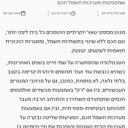
שמספקות מערכות חשמל חכם
מערכת בית ונוי
5 דקות קריאה
08-08-2016
מגוון מפסקי טאץ' יוקרתיים ההופכים כל בית ליפה יותר,
וגם חכם ללא שינוי בתשתיות חשמל, ומסגרות הזכוכית
תואמות לשקעים. קונטק.
הטכנולוגיה שהסתערה על שמי חיינו בשנים האחרונות,
כשהיא כובשת עוד ועוד תחומים ודוהרת קדימה בקצב
בלתי נלאה, לא פוסחת, כמובן, גם על מרחבי המגורים
העכשוויים. בין אם "רק" באמצעות מכשירים ואלמנטים
חכמים שתפקודם השתדרג והתרחב הרבה מעבר
למהותם הבסיסית-מסורתית, ובין אם באמצעות
מערכות חשמל חכם, המציעות שליטה ובקרה על
מערכות הבית השונות והופכות את חיי היומיום בו