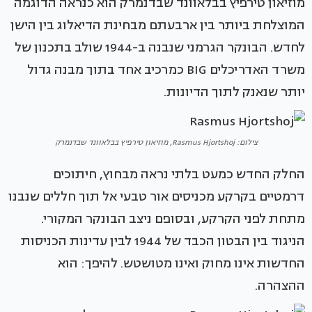
מוזיאון טירפיץ בבלאוונד שבדנמרק הוא כנראה הדוגמה
המוצלחת ביותר בין ארבעתם מבחינת הדיאלוג בין הישן
לחדש. הבונקר הגרמני שנבנה ב-1944 שולב בתכנון של
משרד האדריכלים BIG כמרכיב אחד בתוך מבנה גדול
יותר שנאנק לתוך הדיונות.
צילום: Rasmus Hjortshoj, מוזיאון טירפיץ בבלאוונד שבדנמרק
החלק החדש כמעט בלתי נראה מבחוץ, חיתוכים
דרמטיים בקרקע מכניסים אור טבעי אל תוך חללים שנבנו
מתחת לפני הקרקע, ובסופם ניצב הבונקר המקורי.
הניגוד בין הבטון הכבד של 1944 לבין עדינות הכניסות
החדשות אינו מחוק ואינו מטושטש. להיפך: הוא
ההצהרה.