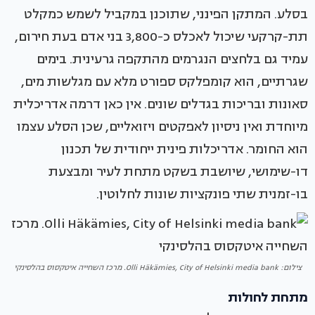
בסלע. המתקן הפינני, שתוכנן במקביל לשמש כמקלט
תת-קרקעי שיכול לאכלס כ-3,800 בני אדם בעת חירום,
עמיד גם בלחצים הנגרמים מהתקפה גרעינית. בימים
שגרתיים, הוא קומפלקס ספורט מלא עם מגלשות מים,
סאונות ובריכות בגדלים שונים. אין כאן דרמה אדריכלית
מיוחדת ואין ניסיון לאפקטים ויזואליים, שכן הסלע עצמו
הוא החומר. אדריכלות פינית ייחודית של תכנון
דו-שימושי, שיושבת בשקט מתחת לעיר ומבצעת
בו-זמנית שתי פונקציות שונות לחלוטין.
צילום: Olli Häkämies, City of Helsinki media bank. מרכז השחייה איטקסוס בהלסינקי
מתחת לחולות