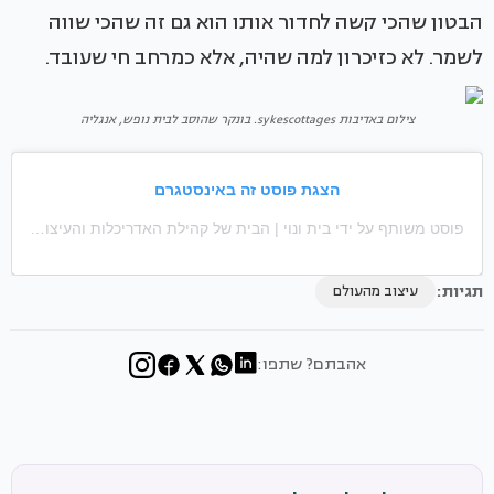
הבטון שהכי קשה לחדור אותו הוא גם זה שהכי שווה
לשמר. לא כזיכרון למה שהיה, אלא כמרחב חי שעובד.
צילום באדיבות sykescottages. בונקר שהוסב לבית נופש, אנגליה
הצגת פוסט זה באינסטגרם
פוסט משותף על ידי ‏‎בית ונוי | הבית של קהילת האדריכלות והעיצוב‎‏ (@‏‎baitvenoy_official‎‏)
תגיות:
עיצוב מהעולם
אהבתם? שתפו: