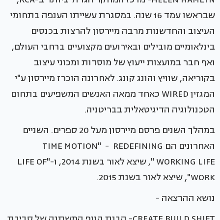
שבראשו עמד 16 שנה. במסגרת עשייתו הענפה בתחומי
העיצוב והחדשנות מרבה מיירסון להרצות בכנסים
בינלאומיים מובילים ובאירועים מקצועיים ברחבי העולם,
ואף חבר במועצות ייעוץ של מוסדות ומכוני עיצוב
בקוריאה, שוויץ והונג קונג. לאחרונה הוכרז מיירסון ע"י
המגזין WIRED כאחד ממאה האנשים המשפיעים בתחום
הטכנולוגיה הדיגיטאלית בבריטניה.
במהלך השנים פרסם מיירסון מעל 20 ספרים. השניים
האחרונים הם TIME MOTION" - REDEFINING
WORKING LIFE ", שיצא לאור בשנת 2014, ו-"LIFE OF
WORK", שיצא לאור בשנת 2015.
נושא ההרצאה -
CREATE.BUILD.SHIFT- הבנת הנוף המשתנה של סביבת