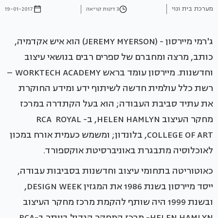
מערכת בית ונוי
3 דקות קריאה
19-01-2017
ג'רמי מיירסון - (JEREMY MYERSON) הוא איש אקדמיה,
כותב, מרצה ומחברם של ספרים רבים בנושאי עיצוב
וחדשנות. מיירסון עומד בראש WORKTECH ACADEMY –
רשת כלל עולמית חדשה לשיתוף ידע ומידע החוקרת
את עתיד סביבת העבודה; הוא בעל הקתדרה במרכז
מחקר העיצוב HELEN HAMLYN, ב- RCA ROYAL
COLLEGE OF ART, בלונדון; ומשמש כעמית אורח במכון
לאוכלוסיה מתבגרת באוניברסיטת אוקספורד.
כאוטוריטה בתחומי עיצוב וחדשנות בסביבות עבודה,
ייסד מיירסון בשנת 1986 את המגזין DESIGN WEEK,
ובשנת 1999 היה שותף להקמת מרכז מחקר העיצוב
HELEN HAMLYN- מרכז המחקר הגדול ביותר ב-RCA,