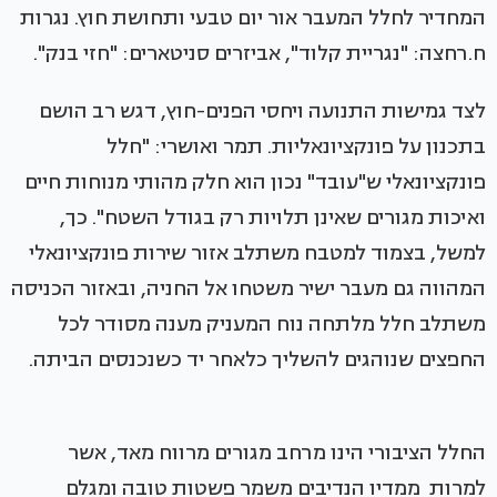
המחדיר לחלל המעבר אור יום טבעי ותחושת חוץ. נגרות
ח.רחצה: "נגריית קלוד", אביזרים סניטארים: "חזי בנק".
לצד גמישות התנועה ויחסי הפנים-חוץ, דגש רב הושם
בתכנון על פונקציונאליות. תמר ואושרי: "חלל
פונקציונאלי ש"עובד" נכון הוא חלק מהותי מנוחות חיים
ואיכות מגורים שאינן תלויות רק בגודל השטח". כך,
למשל, בצמוד למטבח משתלב אזור שירות פונקציונאלי
המהווה גם מעבר ישיר משטחו אל החניה, ובאזור הכניסה
משתלב חלל מלתחה נוח המעניק מענה מסודר לכל
החפצים שנוהגים להשליך כלאחר יד כשנכנסים הביתה.
החלל הציבורי הינו מרחב מגורים מרווח מאד, אשר
למרות ממדיו הנדיבים משמר פשטות טובה ומגלם