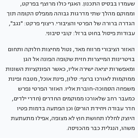
שעמדו בבסיס התכנון. האגף כולו מרוצף בפרקט,
וממוקם מהלך שתי מדרגות גבוהה ממפלס הקומה תוך
הגדרה ברורה של הפרטי והציבורי. ריצוף פרקט: "נגב",
עבודות פיסול בחוט ברזל: קובי סיבוני.
האזור הציבורי מרווח מאד, נטול מחיצות חלוקה ותחום
בויטרינות המייצרות חזית שקופה הפונה אל הגן
ומאפשרות יציאה ישירה אליו, כאשר הפונקציות השונות
ממוקמות לאורכו ברצף: סלון, פינת אוכל, מטבח ופינת
משפחה הסמוכה-חוברת אליו. האזור הפרטי נפרש
כמעבר רחב שלאורכו ממוקמים החדרים (חדרי ילדים,
חדר עבודה ויחידת הורים) וכן הפתעה בדמות פטיו
היוצק לחללו תחושת חוץ לא מצופה, אפילו מתעתעת
משהו, הנגלית כבר מהכניסה.