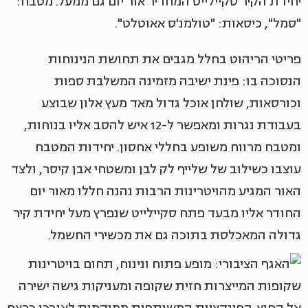
יחידת הקיר סקיילייט המחדיר אור יום גם ממעל. מטבח:
"סמל", כיסאות: "טולמנ'ס אאוטלט".
פריטי הריהוט בחלל מגבים את תחושת הנינוחות
הנסוכה בו: פינת ישיבה מזמינה המשלבת ספות
וכורסאות, שולחן אוכל גדול מאד מעץ אלון שבוצע
בעבודת נגרות ומאפשר ל-12 איש להסב אליו בנוחות,
ומטבח מרווח משופע בחללי אחסון. יחידות המטבח
עוצבו כשילוב של שלייף לק לבן ומשטחי אבן קיסר, ולצד
האור המגיע מהויטרינות הרבות נהנה חללו מאור יום
החודר אליו מבעד פתח סקיילייט שנפרץ מעל יחידת קיר
גדולה המאכלסת בתוכה גם את מכשירי החשמל.