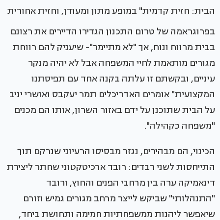
הבית: חזית קדמית" במופע מתון ומעודן, וחזית אחורית
בפרוגראמה של טרום התכנון הגדירו הדיירים את רצונם
בבית מרווח ונוח, אך "לא מתיימר"- שיעניק להם רווחת
מגורים מותאמת לחיי המשפחה אבל לא יהיה מנקר
עיניים, ובקשתם זו עלתה בקנה אחד עם תפיסתנו
המקצועית" אומרים האדריכלים תמר יעקבס ואושרי יניב
על הבית שתוכנן על ידם באזור השרון, אותו הם מכנים
"משפחה כקהילה".
הכינוי, הם מבהירים, נגזר מבסיסו הרעיוני שנרקם תוך
התייחסות לשני רבדים: רובד ארכיטקטוני שחתר ליצירת
דינאמיקה ערה בין מרחבי הפנים והחוץ, ורובד
"התנהלותי" שביקש לייצר מרחב מגורים גמיש וזורם
שיאפשר ליהנות ממשפחתיות חמימה ותחושת ביחד,