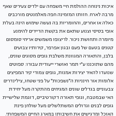
איכות נינוחה ההולמת חיי משפחה עם ילדים צעירים שאף
מרבה לארח. חזותו המזמינה חפה מאלמנטים מורכבים
כאלה או אחרים, והחומריות בה נעשה שימוש הינה בעלת
אופי בסיסי וצנוע שתאם את בקשת הדיירים להימנע
מיומרה ותחושת ניכור. לריצופו משמשים אריחי סומסום
קטנים בטעם של פעם ובגון אפרפר, קירותיו צבועים
בלבן, והתאורה המגוונת משלבת גופים מסוגים שונים,
מהם שתוכננו ע"י תמר ואושרי ייעודית עבורו: ספוטים
שנועדו להאיר יצירות אמנות, גופים צמודי קיר המפיצים
אלומות אור חינניות ה"נשפכות" על פני שטחו, צילינדרים
צבעוניים בגדלים שונים המגיחים מהתקרה מעל יחידת
האי שבמטבח, וגופי תאורה דקורטיביים, דוגמת שלישיית
גופים לבנים וגדולים המשתלשלים מעל שולחן פינת
האוכל ומדגישים את חשיבותו במארג החיים המשפחתי.