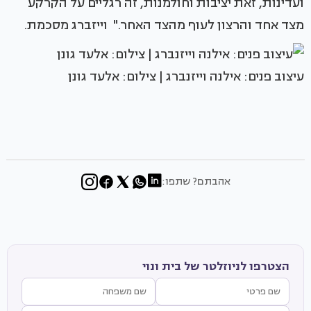
ועדינות, זאת יציבות וחולמנות, זה רגליים על הקרקע
מצד אחד והרצון לעוף מהצד האחר." וייזברג מסכמת.
עיצוב פנים: אילנה וייזנברג | צילום: אלעד גונן
אהבתם? שתפו:
הצטרפו לניוזלטר של בית ונוי