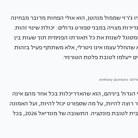
ח את גמר המונדיאל ב-19 ביולי, בניו ג'רזי שממול מנהטן, הוא אולי הפחות מדובר מבחינה
ירות מצויה במבני ספורט גדולים: יכולת שינוי זהות.
ומסוגל לשנות את כל תאורתו הפנימית תוך שעות בין
הוא שהחלל עצמו אינו ניטרלי, אלא משתתף פעיל בזהות
 ייעלמו לטובת פלטת הטורניר.
Anthony Qui
הגדול ביניהם, הוא שהאדריכלות בכל אחד מהם אינה
רוצה להיות, על מה שספורט יכול להיות, ועל האמונה
שמבנה ציבורי גדול אינו חייב לוותר על חכמה עיצובית לטובת פונקציה. התשובה של מונדיאל 2026, בכל