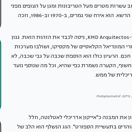
ב עשרות מטרים מעל הטריבונות ומגן על הצופים מפני
קיצוניות מזג האוויר תוך שמירת אור טבעי מלא על הדשא. הוא אירח שני גמרים, ב-1970 וב-1986, וזכה
השיפוץ לקראת 2026, שביצעו משרדי Populous ו-KMD Arquitectos, ניסה לכבד את הזהות הזאת. גגון
ורי המונדיאל הקלאסיים של מקסיקו, ושולבו מערכות
ולל Wi-Fi 6 וניהול אנרגיה חכם. הרעיון כולו הוא הוספת שכבה על גבי שכבה, לא
 חשוף, הקערה נשמרת כפי שהיא, וכל מה שנוסף נועד
ריכלית של ממש.
ProtoplasmaK
צדס-בנץ ב-2017, תיאר ג'ונסון את המבנה כ"אייקון אדריכלי לאטלנטה, חלל
והדים בתעשיית הספורט". הגג הנשלף הוא הלב של