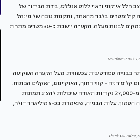
ים של HKS היה ברור: לעצב חלל אייקוני וראוי ללוס אנג'לס, בירת הבידור של
היתה שנמל התעופה LAX שוכן כמה קילומטרים בלבד מהאתר, ותקנות גובה של מינהל
התעופה הפדרלי כפו על האדריכלים לחפור מטה במקום לבנות מעלה. הקערה יושבת כ-30 מטרים מתחת
: Troutfarm27
ותר בבנייה ספורטיבית עכשווית. מעל הקערה השקועה
 קליפורניה - קווי החוף, האוקיינוס, האקלים הפתוח.
הגגון משתרע על פני כ-19 אקר ומוטבעות בו יותר מ-27,000 נקודות תאורה שיכולות להציג תמונות
וסרטונים הנראים ממטוסים הנוחתים בנמל התעופה הסמוך. עלות הבנייה, שנאמדת בכ-5 מיליארד דולר,
לום: Thank You