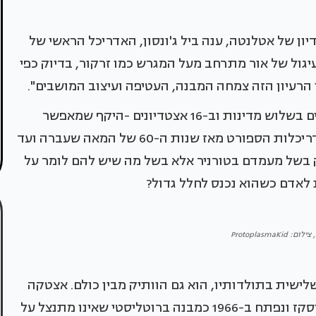
ן של אטלנטה, ענה ביל ג'ונסון, האדריכל הראשי של
עיגול של אור מתרחב מעל המגרש כמו זרקור, בדיוק כפי
 הרעיון הזה צמחה המבנה, העטיפה ועיצוב המושבים".
מונדיאל 2026, שייפתח מחר, הוא הראשון שמתקיים בשלוש מדינות וב-16 אצטדיונים -היקף שמאפשר
לסקור בבת אחת את מגוון הגישות שעיצבו את אדריכלות הספורט מאז שנות ה-60 של המאה שעברה ועד
ק בשל מעמדם בטורניר אלא בשל מה שיש להם לומר על
 לאדם כשהוא נכנס לחלל גדול?
ProtoplasmaK
ורניר ב-11 ביוני, בפעם השלישית בתולדותיו, הוא גם הוותיק מבין כולם. אצטקה
במקסיקו סיטי תוכנן על ידי האדריכל פדרו רמירז וסקז ונפתח ב-1966 כמבנה ברוטליסטי שאינו מתנצל על