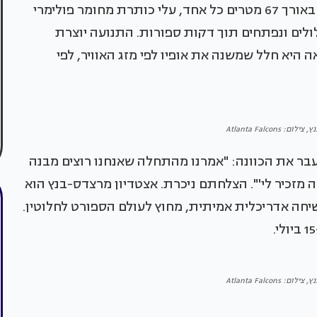
ההצהרה הזאת. הגג מורכב משמונה "עלי כותרת" באורך 67 מטרים כל אחד, עלי כותרת מחומר פולימרי
ולים ונפתחים תוך דקות ספורות. התנועה יוצרת
 היא חלל שמשנה את אופיו לפי מזג האוויר, לפי
Atlanta Falcons
בעבר את הכוונה: "אמרנו מהתחלה שאנחנו רוצים מבנה
ה מזכיר לי'". הצלחתם ניכרת. אצטדיון מרצדס-בנץ הוא
חה אדריכלית אמיתית, מחוץ לעולם הספורט לחלוטין.
Atlanta Falcons