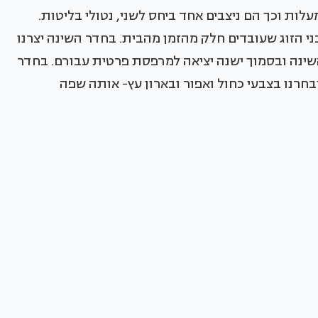
תי. בין הרום לשלח יצרנו גרונג בזווית של 45 מעלות וכך הם ניצבים אחד ביחס לשני, נטולי בליטות.
 הזוג שעובדים חלק מהזמן מהבית. בחדר השינה יצרנו
השינה ובסמוך ישנה יציאה למרפסת פרטית עבורם. בחדר
חצה תככנו מקלחון ואמבטיית free standing ובחרנו בצבעי כחול ואפור ובארון עץ- אותה שפה