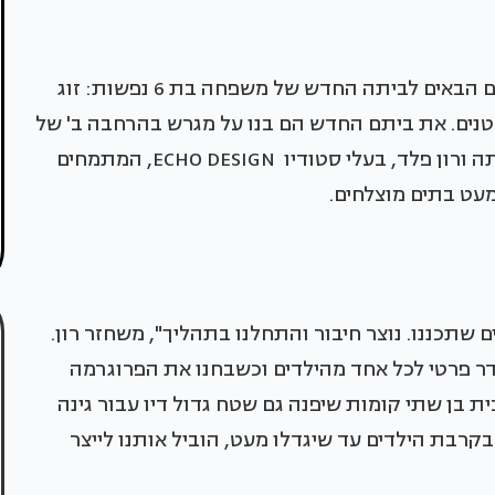
צילום: מאור מויאל | עיצוב: שריתה ורון פלד ברוכים הבאים לביתה החדש של משפחה בת 6 נפשות: זוג
טנים. את ביתם החדש הם בנו על מגרש בהרחבה ב' של
קיבוץ דורות שבמערב הנגב הצפוני- קיבוץ בו שריתה ורון פלד, בעלי סטודיו ECHO DESIGN, המתמחים
מעט בתים מוצלחים.
ים שתכננו. נוצר חיבור והתחלנו בתהליך", משחזר רון.
חדר פרטי לכל אחד מהילדים וכשבחנו את הפרוגרמה
ית בן שתי קומות שיפנה גם שטח גדול דיו עבור גינה
בקרבת הילדים עד שיגדלו מעט, הוביל אותנו לייצר