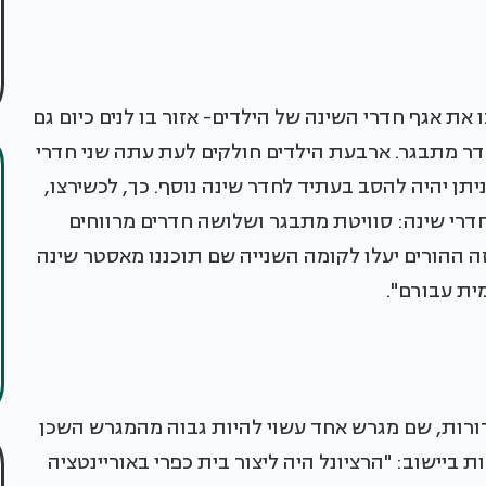
ת אגף חדרי השינה של הילדים- אזור בו לנים כיום גם
חדר מתבגר. ארבעת הילדים חולקים לעת עתה שני חדרי
ן יהיה להסב בעתיד לחדר שינה נוסף. כך, לכשירצו,
ומפלקס הדינמי הזה יהפוך הלכה למעשה ל-4 חדרי שינה: סוויטת מתבגר ושלושה חדרים מרווחים
ה ההורים יעלו לקומה השנייה שם תוכננו מאסטר שינה
ית עבורם".
דורות, שם מגרש אחד עשוי להיות גבוה מהמגרש השכן
 ביישוב: "הרציונל היה ליצור בית כפרי באוריינטציה