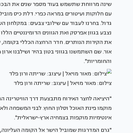
שינה מרווחת שתשמש בעוד מספר שנים את הבכור ש
עם חלוקות ועיטורים במראה כפרי. דלת כיס מוביל
גדול. בחרנו לעבוד עם שילובי צבעים: במקלחון הש
נצבע בגוון אפרסק ואת הגוונים הדומיננטיים הללו
את הקירות הנותרים. חדר הרחצה הכללי בקומה, 
אור. שם השתמשנו בגווני בטון בהיר ושילבנו ארון 
והחומריות".
צילום: מאור מויאל | עיצוב: שריתה ורון פלד
"היציאה לחצר האירוח מתבצעת דרך הוויטרינה הג
מוקמו פינת האוכל וסלון החוץ. לבני המשפחה ולא
אינטימיות מוקפות בצמחיה ארץ-ישראלית".
"גרם המדרגות שמוביל הישר אל הקומה העליונה,