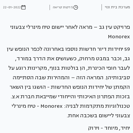
מערכת בית ונוי
5 דקות קריאה
22-01-2022
פרויקט עין גב – מראה לאחר יישום טיח מינרלי צבעוני
Monorex
59 יחידות דיור חדשות נוספו באחרונה לכפר הנופש עין
גב, וכבר במבט מרחוק, כשעושים את הדרך במורד,
לעבר חופי הכינרת, הן בולטות בנוף, מקרינות רוגע על
סביבותיהן. המראה הזה – והמהירות שבה הסתיימה
הקמתן של יחידות הנופש החדשות - הושגו בין השאר
בזכות הפתרון האיכותי והייחודי שמייבאת חברת א.צ.
טכנולוגיות מתקדמות לבניה: Monorex - טיח מינרלי
צבעוני ליישום בשכבה אחת.
יחיד, מיוחד - וירוק