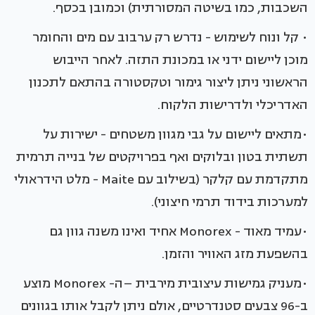
השכבות, כמו בשיטה המסורתית) וכמובן בכסף.
• קל ונוח לשימוש - נדרש רק ערבוב עם מים והחומר
מוכן ליישום ידני או במכונת התזה. לאחר הייבוש
הראשוני ניתן ליצור גימור וטקסטורה בהתאם לתכנון
האדריכלי ולדרישות הלקוח.
•מתאים ליישום על גבי מגוון משטחים - ישירות על
תשתית בטון ובלוקים ואף בפרויקטים של בנייה תרמית
מתקדמת עם קלקר (בשילוב עם Maite - מלט הידראולי
למערכות בידוד תרמי חיצוני).
•עמיד מאוד - Monorex אחיד ואינו משנה גוון גם
בהשפעת מזג האוויר והזמן.
•מעניק גמישות עיצובית מירבית –ה- Monorex מוצע
ב-96 צבעים סטנדרטיים, אולם ניתן לקבל אותו בגוונים