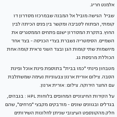
אלמנט חריג.
שביל הגישה מוביל אל המבנה שבמרכזו מסדרון דו
קומתי, הפתוח לסביבה ומקשר בין פנים הכיתה לבין
החוץ. בתקרת המסדרון ישנם פתחים הממסגרים את
השמיים. הסימטריה נשברת בצדי הכניסה - בצד אחד
מיושמות שתי קומות הגן ובצד השני נראית קומה אחת
הכוללת מרפסת גג.
מטבחון פינתי "כמו בבית" בתוספת פינת אוכל ופינת
הסבה. צילום אורית ארנון צבעוניות נעימה שמשתלבת
עם החצר הירוקה. צילום: אורית ארנון.
על הקירות החיצוניים המחופים בלוחות HPL : בגבהים,
בגדלים ובגוונים שונים - מודבקים מקבצי "פרחים", שהם
חלק מהקונספט העיצובי שניתן לחלונות השירותים