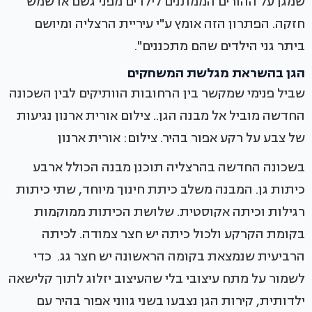
שמגן על ההורים הממתנים לילדים מפני גשם או שמש
חזקה. הפתרון הזה אומץ ע"י עיריית הרצליה ומיושם
ביתר גני הילדים שהם מתכננים".
הגן בהשראת מגלשת המשחקים
שביל פנימי שמקשר בין הרחובות הוותיקים לבין השכונה
החדשה מוביל אל מבנה הגן.. צילום אורית ארנון נגיעות
של צבע על רקע אפור בהיר. צילום: אורית ארנון
בשכונה החדשה בהרצליה תוכנן מבנה הכולל ארבע
כיתות גן. המבנה משלב כיתת חינוך מיוחד, שתי כיתות
רגילות וכיתה אקוסטית. שלושת הכיתות ממוקמות
בקומת הקרקע ולכול כיתה יש חצר צמודה. לכיתה
הרביעית שנמצאת בקומה הראשונה יש חצר גג. כדי
לשמור על מתח עיצובי בלי שהעיצוב יזלוג לתוך קלישאה
ילדותית, קירות הגן נצבעו בשני גווני אפור בהיר עם