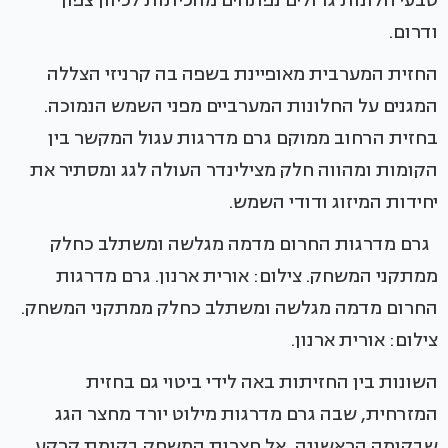
טבעי חלונות גדולים נפתחים מהכיתות לכיוון צפון
ודרום.
החזית המערבית מאופיינת בשפה בה קרניזי הצללה
המגנים על החלונות המערביים מפני השמש הנמוכה.
בחזית הרחוב ממוקם גרם מדרגות עגול המקשר בין
הקומות ומהווה חלק מצילינדר העולה לגג ומסתיר את
יחידות המיזוג ודודי השמש.
גרם מדרגות החרום מדמה מגלשה ומשתלב כחלק
ממתקני המשחק. צילום: אורית ארנון. גרם מדרגות
החרום מדמה מגלשה ומשתלב כחלק ממתקני המשחק.
צילום: אורית ארנון.
השונות בין החזיתות באה לידי ביטוי גם בחזית
המזרחית, שבה גרם מדרגות מילוט יורד מחצר הגג
שבקומה הראשונה, אל חצרות המשחק בקומת קרקע.