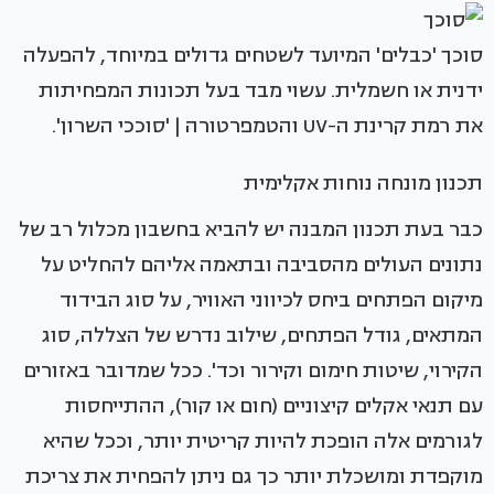
סוכך 'כבלים' המיועד לשטחים גדולים במיוחד, להפעלה
ידנית או חשמלית. עשוי מבד בעל תכונות המפחיתות
את רמת קרינת ה-UV והטמפרטורה | 'סוככי השרון'.
תכנון מונחה נוחות אקלימית
כבר בעת תכנון המבנה יש להביא בחשבון מכלול רב של
נתונים העולים מהסביבה ובתאמה אליהם להחליט על
מיקום הפתחים ביחס לכיווני האוויר, על סוג הבידוד
המתאים, גודל הפתחים, שילוב נדרש של הצללה, סוג
הקירוי, שיטות חימום וקירור וכד'. ככל שמדובר באזורים
עם תנאי אקלים קיצוניים (חום או קור), ההתייחסות
לגורמים אלה הופכת להיות קריטית יותר, וככל שהיא
מוקפדת ומושכלת יותר כך גם ניתן להפחית את צריכת