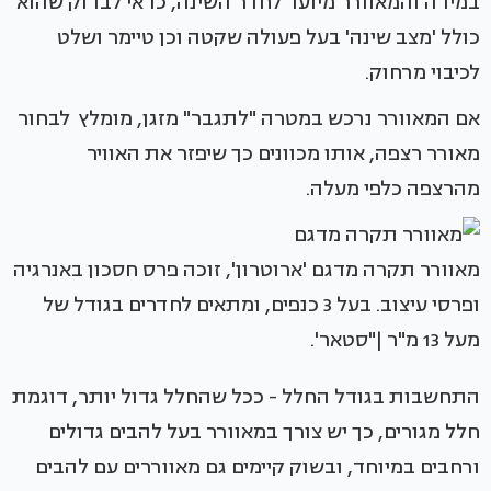
במידה והמאוורר מיועד לחדר השינה, כדאי לבדוק שהוא
כולל 'מצב שינה' בעל פעולה שקטה וכן טיימר ושלט
לכיבוי מרחוק.
אם המאוורר נרכש במטרה "לתגבר" מזגן, מומלץ לבחור
מאורר רצפה, אותו מכוונים כך שיפזר את האוויר
מהרצפה כלפי מעלה.
מאוורר תקרה מדגם 'ארוטרון', זוכה פרס חסכון באנרגיה
ופרסי עיצוב. בעל 3 כנפים, ומתאים לחדרים בגודל של
מעל 13 מ"ר |"סטאר'.
התחשבות בגודל החלל - ככל שהחלל גדול יותר, דוגמת
חלל מגורים, כך יש צורך במאוורר בעל להבים גדולים
ורחבים במיוחד, ובשוק קיימים גם מאווררים עם להבים