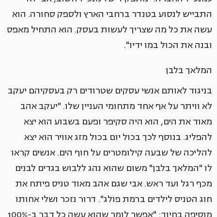
התבייש לנסוע בטנדר ברחבי הארץ ולספק סחורה. הוא
עשה את כל מה שצריך לעשות בעסק. הוא התחיל מאפס
ובנה את הכול במו ידיו".
המלאך בלבן
בניגוד לאותם אנשי עסקים שטרודים רק בעסקיהם יעקב
לא וויתר על אף אחד מתחומי העניין שלו. "יעקב אהב
מאוד את הים, הוא היה סקיפר ופעם בשבוע הוא יצא
להפליג. בנוסף לכך בכול יום בכול מזג אוויר הוא יצא
להליכה של שבעה קילומטרים על חוף הים. אנשים קראו
לו "המלאך בלבן" משום שהוא נהג ללבוש בגדים לבנים
מכף רגל ועד ראש. אבי שגם אהב מאוד טניס פיתח את
חוג הטניס לילדים ברמת פולג". דרור נזכר ושלי אחותו
מוסיפה בחיוך: "אפשר לומר שהוא עשה כל דבר ב-100%