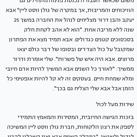
משום שכאשר העבודה נכנסת פנימה מתחילים גם
הוויכוחים והמריבות, אך במקרה של גולן ווסט ליין" אבא
יעקב והבן דרור מצליחים לנהל את החברה במשך 25
שנה ללא מריבה אחת. "הוא לא אהב לקחת חלק
בסכסוכים קטנים כגדולים. אבא תמיד מצא את הפתרון
שמקובל על כול הצדדים ובסופו של דבר כולם יצאו
מרוצים. אבא היה איש של פשרות". שלי אומרת ודרור
ממשיך: "לאורך כל השנים אבא המשיך להיות אדם חיובי
ומלא שמחת חיים. בעסקים זה לא קל להיות אופטימי כל
הזמן אבל אבא שלי הצליח גם בכך".
שירות מעל לכול
בזכות הגישה החיובית, המסירות והמאמץ התמידי
לספק את רצון הלקוחות, חברת גולן ווסט ליין המשיכה
לגדול ולשגשג. "במהלך השנים אבא ואני השכלנו להבין