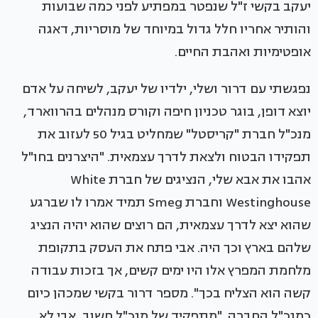
יעקב בקשי ז"ל שנפטר במפתיע לפני כמה שבועות
והותיר אחריו חלל גדול במיוחד של מוסריות, דאגה
אופטימיות ואהבת החיים.
נפגשתי עם דרור ושלי, ילדיו של יעקב, לשיחה על אדם
יוצא דופן, בוגר טכניון חיפה וקורס מנהלים בהרווארד,
מנכ"ל חברת "קריסטל" שמחליט בגיל 50 לעזוב את
תפקידו הבטוח ולצאת לדרך עצמאית. "היצרנים בחו"ל
אהבו את אבא שלי, הנציגים של חברת White
Westinghouse וחברת Smeg תמיד אמרו לו שברגע
שהוא יצא לדרך עצמאית, הם רוצים שהוא יהיה הנציג
שלהם בארץ וכך היה. אבי פתח את העסק בתקופת
מלחמת המפרץ אלו היו ימים קשים, אך בזכות עבודה
קשה הוא הצליח בכך". מספר דרור בקשי שמכהן כיום
כמנכ"ל החברה. "מתפקיד של מנכ"ל חשוב, אבי לא