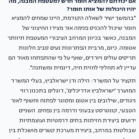
אם יכולתם להמציא חומר חדש למעטפת המבנה, מה
יהיו היכולות של אותו חומר?
"בהמשך ישיר לשאלה הקודמת, היינו שמחים להמציא
חומר שיכול להכניס פנימה אור מצידו החיצוני של
המבנה, כאשר בכיוון המרחב הציבורי המעטפת תיוותר
אטומה. כיום, מרבית הפתרונות נעים סביב חלונות
תריסים עולים ויורדים, שאף על פי שהתפתחו מאוד הם
עדיין לא תחליף לחזית חיה, דינמית ומשתנה".
תקציר על המשרד: הילה ודן ישראלביץ, בעלי המשרד
המוערך 'ישראלביץ אדריכלים', דוגלים בתכנון רווי
ניגודים, שילובים בין אטום ומסוגר לפתוח וחשוף לאור
הטבעי, קונטרסט צבעוני ודרמה בין נפחים. השניים
ידועים ביצירת חזיתות בתים דרמטיות ועוצמתיות
שבולטות במרחב, ביצירת מערכת קשרים מושכלת בין