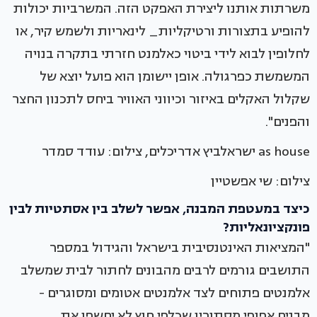
משרתות אותנו ליצירת האפקט הזה. המשרביות יכולות
להופיע בתצורות ורטיקליות_ לינאריות ולשמש קיר, או
לחלופין לבוא לידי ביטוי כאלמנט חזרתי בתקרה בנויה
המשמשת כפרגולה. אופן יישומן הוא פועל יוצא של
שקלול האקלים באיזור וכיווני האוויר ביחס לתכנון החצר
והפנים".
as house ישראלביץ אדריכלים, צילום: עודד סמדר
צילום: שי אפשטיין
כיצד במעטפת המבנה, אפשר לשלב בין אסתטיות לבין
פונקציונאליות?
"המציאות האינטנסיבית בישראל והגידול במספר
התושבים גורמים לרבים מהבונים לחתור לבית שמשלב
אלמנטים פתוחים לצד אלמנטים אטומים ומסוגרים -
מבנים אפופי מסתורין שכלפי חוץ לא יחשפו את