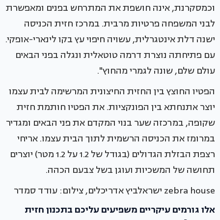
וכמסקרנת, אינה חושפת את המתרחש בפנים ומאפשרת
לבני המשפחה פרטיות מרבית. במרכז חזית הכניסה
ישנה דלת אינטגרלית, עשויה חיפוי עץ בקו לינארי-אופקי.
עם פתיחתה נוצרת דרמה טוטאלית ונגלה בפני הבאים
עולם שלם, שונה לגמרי מהחוץ".
הפטיו החוצץ בין החזית החיצונית המרשימה לבית עצמו
יוצר אתנחתא בין הפונקציות. את הפטיו חותמת חזית
שקופה, במרכזה שער בנוי המקדם את פני הבאים ומגדיר
במרומז את הכניסה הרשמית לתוך הבית עצמו. אריחי
רצפת הבזלת הגדולים (בגודל של 1.2 על 1.2 מטר) יוצרים
תחושה של המשכיות ועוגן בשל צבעם הכהה.
zebra house ישראלביץ אדריכלים, צילום: עודד סמדר
אלו גורמים עיקריים משפיעים עליכם בתכנון חזית