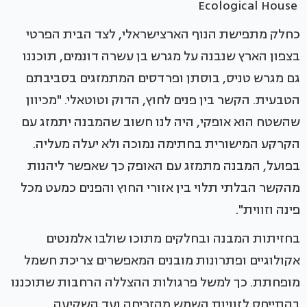
Ecological House
כחלק מתפישת הנוף הארצישראלי, לצד הבית הפרטי
בצפון הארץ שנבנה על מגרש בן עשרה דונמים, תוכננו
גם מגרש טניס, בוסתן ופרדסים המתמזגים בסביבתם
הטבעית. הקשר בין פנים לחוץ, הדוק וטוטאלי. "מכיוון
שהשטח הוא אופקי, היה לנו חשוב שהמבנה יתמזג עם
הקרקע המישורית בחתימה נמוכה ולא יעלה מעליה.
בפועל, המבנה מתמזג עם האופק כך שאפשר ליהנות
מהקשר הבלתי תלוי בין אזורי החוץ והפנים כמעט מכל
פינה וזווית".
בחזיתות המבנה ובחלקים מתוכו שולבו אלמנטים
אקולוגיים ופתרונות מובנים המאפשרים צריכת חשמל
מופחתת. כך למשל פרגולות ההצללה הרחבות שתוכננו
בהתייחס לזוויות השמש מהזריחה ועד השקיעה.