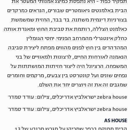
תפקיד כפול - היא נתפסת כמיצג אמנותי המעטר את
הבית באלמנטים גיאומטריים שבורים, הנראים כמרקדים
בצורניות דינמית משתנה. בד בבד, החזית שמשמשת
כאלמנט הצללה, רותמת את סביבת החוץ ומאגדת אותה
כחלק אינטגרלי מהמרחב הפנימי. יחסי הגומלין
המהדהדים בין חוץ לפנים מהווים מפתח ליצירת סביבה
הנאמנה לאורחות החיים, לרצונות ולמאוויים של בני
המשפחה. הרציונל היה ליצור חזיתות המושתתות על
נפחים שונים ועל קונטרסט בין צבעים, מרקמים וחומרים
שמגבים זה את זה ויוצרים יחד את השלם.
zebra house ישראלביץ אדריכלים, צילום: עודד סמדר
zebra house ישראלביץ אדריכלים, צילום: עודד סמדר
AS HOUSE
הבית ממוקם בכפר שמריהו על מגרש מרובע של 1.3