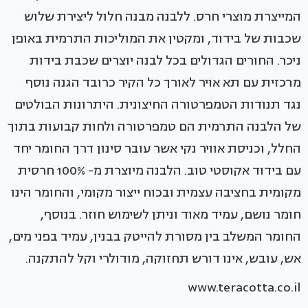
המייצרת מוצרי חרס. ללבנה מבנה חלול ליצירת שלוש
שכבות של בידוד, ומקטין את המוליכות התרמית באופן
ניכר. החורים הגדולים בכל לבנה יוצרים שכבת בידות
מרכזית עם תא אויר לאורך כל הקיר כרובד הגנה נוסף
נגד תנודות הטמפרטורה החיצונית. היתרונות הבולטים
של הלבנה התרמית הם טמפרטורה ולחות קבועות בתוך
החלל, וכניסת אוויר נקי אשר עובר סינון דרך החומר יחד
עם בידוד אקוסטי טוב. הלבנה מיוצרת מ- 100% חרסית
מקומית בחציבה עצמית ובכוח ייצור מקומי, והחומר הינו
חומר נושם, עמיד מאוד וניתן לשימוש חוזר. בנוסף,
החומר המשלב בין מסורת להייטק בבנין, עמיד בפני מים,
אש, עובש, אינו דורש תחזוקה, מודולרי וקל להתקנה.
www.teracotta.co.il