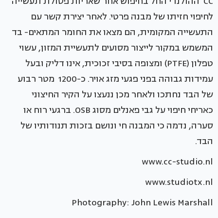
CC ההולנדי החל בחיפוש אחר שאריות פסולת תעשייה
לחיפוי חזיתו של מבנה פרטי. לאחר יצירת קשר עם
התעשייה המקומית, הם מצאו את החומר המתאים- בד
המשמש במקור לייצור מסועים לתעשיית המזון, עשוי
טפלון (PTFE) ומצופה בסיבי זכוכית, אינו דליק ובעל
עמידות גבוהה בפני פגעי מזג אויר. כ-1200 מטר רבוע
של הבד נחתכו ולאחר מכן ננעצו על הקיר החיצוני
כאריחי חיפוי על גבי פאנלים מסוג OSB. ברגעי רוח או
סערה, נדמה כי המבנה חי ונושם בזכות תנודותיו של
הבד.
www.cc-studio.nl
www.studiotx.nl
Photography: John Lewis Marshall