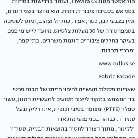
פוליאסטר מסוג Trevira CS, ועומד בדרישות בטיחות
בפני אש בסביבה ציבורית וימית. הוא מיוצר בשני דגמים,
זמין בצבעי לבן, כסף, אפור, כחלחל וצהוב, וניתן לשטיפה
בטמפרטורה של 30 מעלות צלסיוס. מיועד ליישומי פנים
בעיקר בחללים ציבוריים דוגמת משרדים, בתי ספר,
ומרכזי תרבות.
www.cullus.se
Fabric Facade
שאריות פסולת תעשייה לחיפוי חזיתו של מבנה פרטי:
בד המשמש במקור לייצור מסועים לתעשיית המזון, עשוי
טפלון (PTFE) ומצופה בסיבי זכוכית, אינו דליק ובעל
עמידות גבוהה בפני פגעי מזג אויר
ולקינוח, מתוך הצורך לחסוך בהוצאות הבנייה, סטודיו