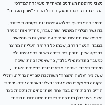
ניצבי נירוסטה מעודנים ומאחז יד מעץ זהה למדרכי
המדרגות. מדרגות ומעקות בכל הבית: "שרון מעקות" .
נרטיב הנוף נחשף במלוא עוצמתו גם בקומה העליונה,
בה גשר הגלריה משקיף ישר לעברו, מחדיר אותו פנימה
ומדגיש את תחושת החיבור עם החוץ גם כשנמצאים
בגובה. הגשר הרחב, שכמו כל הקומה העליונה מרוצף
בפרקט אלון, תוכנן ביד נדיבה כאזור בפני עצמו ולא
כמעבר פונקציונאלי בלבד, כך שאפילו פינת ישיבה
חיננית ניצבת בשטחו. מתארו זורם בתצורת האות L,
שעל קיר "צלעה הקצרה" משתלבת ספרייה גדולה, וחללי
הקומה ממוקמים משני עברי הצלע הארוכה יותר- יחידת
הורים רחבת ידיים בצד אחד ושתי סוויטות נוספות בצד
השני, כשבכולן מותקנות דלתות מסוגננות וגבוהות