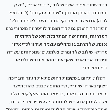
בגוני שחור-אפור, אשר שילובן, לדברי אורלי, "יוצק
חמימות, ובאופן הנחתן ב"שורות עוקבות" (לבנה מעל
לבנה) גם מייצר מראה נקי החובר היטב לשפת החלל".
חיפוי זהה הוענק גם לקיר הצמוד לוויטרינה מאחורי גרם
המדרגות, והתחושה המתקבלת היא של מידתיות
נכונה, של מרחב בו נמהלים עוצמה ועידון לכדי איזון
מדויק- שילוב של חומרים ואלמנטים שנוכחותם עשירה
וניכרת, אך באורח שאף אחד מהם אינו משתלט או
דומיננטי מידי.
הסלון: תחום בשקיפות החושפת את הגינה והבריכה.
ריצוף באריחי שייגריי, קיר מחופה לבנים כהות מייצר
מראה חמים ונקי כאחד, פריטי ריהוט האקלקטי מגלם
זיקה לסגנון טבעי- שולחנות קפה עשויים אדני רכבת,
וצמד כורסאות עשויים מקלעת אצות ים. ריהוט: "סיאם",