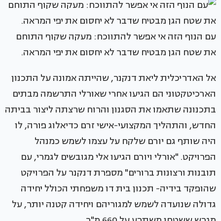
עם הנוף הזה אי אפשר להתווכח: מעקה שקוף התוחם
את שטח הגן מבטיח שדבר לא יחסום את יפי המראה.
אל האדריכלית ליאת דנקנר, שהייתה אמונה על התכנון
הארכיטקטוני הם הגיעו אחרי שאורלי התרשמה מבתים
בתכנונה שתאמו את הסגנון והרוח שרצתה ליצור בביתה
החדש, והתהליך המקצועי-אישי זרם כדיאלוג פורה, לו
היה שותף גם יורם שלקח על עצמו לשמש כמנהל
הפרויקט. "אורלי ויורם הגיעו אלי מגובשים לגמרי, עם
תובנות ורצונות ברורים" מספרת דנקנר על הפרויקט
שהופקד בידיה- תכנון בית דו משפחתי הכולל יחידה
גדולה שנועדה לשמש למגוריהם ויחידה קטנה יותר, על
מגרש ששטחו משתרע על 660 מ"ר.