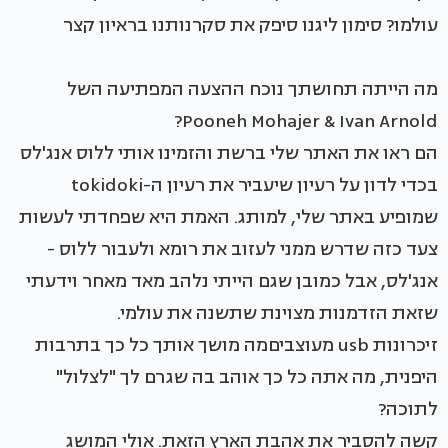
עולמו? סימון ליגנו סיפק את סקרנותנו בראיון קצר
מה הייתה תחושתך נוכח ההצעה המפתיעה השל
Pooneh Mohajer & Ivan Arnold?
הם ראו את האתר שלי ברשת והזמינו אותי ללוס אנג'לס
בכדי לדון על רעיון שיעביר את רעיון ה-tokidoki
שמופיע באתר שלי, למותג. האמת היא שפחדתי לעשות
צעד כזה שדרש ממני לעזוב את רומא ולעבור ללוס -
אנג'לס, אבל כמובן שגם הייתי נלהב מאד מאחר וידעתי
שזאת הזדמנות מצוינת שתשנה את עולמי.
זיכרונות usb מעוצביםמה מושך אותך כל כך בתרבות
היפנית, מה אתה כל כך אוהב בה שגרם לך "לצלול"
לתוכה?
קשה להסביר את אהבת הארץ הזאת. אולי המושג