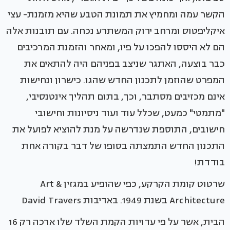
הקשר עמה ומחמיץ את תמונת הטבע שהיא מזמנת- עצי
איקליפטוס ומרחב ירוק המשתרע נכחה. עם תובנות אלה
הם לא היססו להפכו על פיו, ומאחר והזמנת המרכיבים
כבר בוצעה, האתגר שניצב בפניהם היה להתאים את
המפרט שהוזמן לתכנון החדש שהגו. כישרון ונחישות
אינם מכזיבים מסתבר, וכך, בתום תהליך אינטנסיבי,
"מתמטי" כמעט, שכלל עוד ועוד ניסיונות וחישובי
חישובים, התוספת שנדרשה על מנת להוציא לפועל את
התכנון החדש התמצתה בסופו של דבר בקורה אחת
בודדת!
שרטוט קומת הקרקע, כפי שהופיע במגזין Art &
Architecture בשנת 1949. באדיבות David Travers
הבית, אשר על פי עדויות הקמת השלד שלו ארכה רק 16