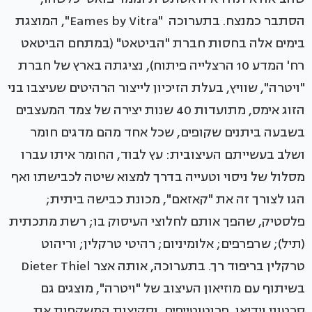
הסתבר כמנצח. בתערוכה "Eames by Vitra", המוצגת
בימים אלה בחסות חברת "הביטאט" (במתחם הביטאט
רח' המדע 10 הרצלייה פיתוח), נציגתה בארץ של חברת
"ויטרה", שוויץ, בעלת הזיכיון לייצור הרהיטים שעיצבו בני
הזוג אימס, מתועדות 40 שנות יצירה של צמד המעצבים
בשבעה ביתנים שקופים, שכל אחד מהם מדגים חומר
ושלב בעשייתם העיצובית: עץ לבוד, החומר איתו עברו
מסלול של ניסוי וטעייה בדרך למצוא שיטה לכבישתו ואף
הגו לצורך זה את "קאזאם", מכונת כבישה ביתית;
פלסטיק, שהפך אותם לחלוצי העיסוק בו; רשת מתכתית
(תיל); שרפרפים; אלומיניום; רהיטי טרקלין; וריהוט
טרקלין בריפוד רך. בתערוכה, אותה אצר Dieter Thiel
בשיתוף עם מוזיאון העיצוב של "ויטרה", מוצגים גם
סרטוני וידיאו, פרוטוטייפים, וסקיצות המשקפות את