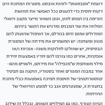
דוגמת "אסבסטוס"-לוחות אזבסט. מסגרות המתכת הינן
דקות יחסית כדי להעצים ככל האפשר את תחושת
הזרימה בין הפנים לחוץ, וגונן השחור מייצר מקצב ויזואלי
המלווה את שני המבנים ומדגיש את הקשר ביניהם.
המודולים אמנם זהים בגודלם, אך הטיפול שהוענק להם
מגוון ומשתנה: יש המשמרים את מידתה של המסגרת
הבסיסית, יש שחולקו לחלוקות משנה- אנכיות ו/או
אופקיות, אחרים כמו צורפו להם יחדיו באמצעות יחידת
מילוי משותפת ש"מכפילה" את מידתם, ולשניים מהם-
אחד במבנה המגורים ואחד בסטודיו, הוקצה גם תפקיד
קונסטרוקטיבי של תוספת תמיכה באמצעות כבלי מתכת
בתצורת X, שמצטרפים אגב כך למופע הוויזואלי של
החזיתות.
הגיוון הצורני, כמו גם המילויים השונים, ובכלל זה שילוב