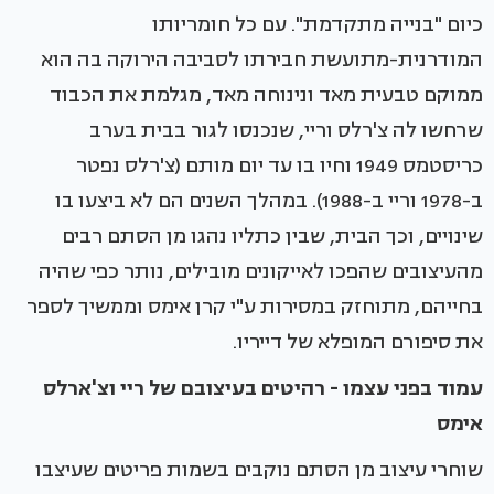
כיום "בנייה מתקדמת". עם כל חומריותו
המודרנית-מתועשת חבירתו לסביבה הירוקה בה הוא
ממוקם טבעית מאד ונינוחה מאד, מגלמת את הכבוד
שרחשו לה צ'רלס וריי, שנכנסו לגור בבית בערב
כריסטמס 1949 וחיו בו עד יום מותם (צ'רלס נפטר
ב-1978 וריי ב-1988). במהלך השנים הם לא ביצעו בו
שינויים, וכך הבית, שבין כתליו נהגו מן הסתם רבים
מהעיצובים שהפכו לאייקונים מובילים, נותר כפי שהיה
בחייהם, מתוחזק במסירות ע"י קרן אימס וממשיך לספר
את סיפורם המופלא של דייריו.
עמוד בפני עצמו - רהיטים בעיצובם של ריי וצ'ארלס
אימס
שוחרי עיצוב מן הסתם נוקבים בשמות פריטים שעיצבו