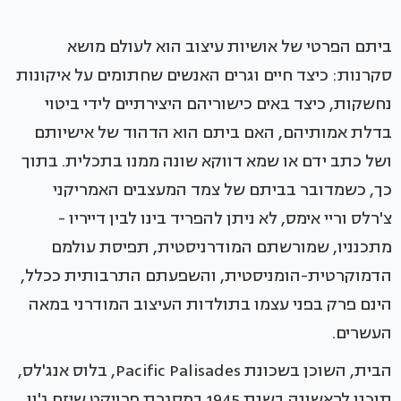
ביתם הפרטי של אושיות עיצוב הוא לעולם מושא
סקרנות: כיצד חיים וגרים האנשים שחתומים על איקונות
נחשקות, כיצד באים כישוריהם היצירתיים לידי ביטוי
בדלת אמותיהם, האם ביתם הוא הדהוד של אישיותם
ושל כתב ידם או שמא דווקא שונה ממנו בתכלית. בתוך
כך, כשמדובר בביתם של צמד המעצבים האמריקני
צ'רלס וריי אימס, לא ניתן להפריד בינו לבין דייריו -
מתכנניו, שמורשתם המודרניסטית, תפיסת עולמם
הדמוקרטית-הומניסטית, והשפעתם התרבותית ככלל,
הינם פרק בפני עצמו בתולדות העיצוב המודרני במאה
העשרים.
הבית, השוכן בשכונת Pacific Palisades, בלוס אנג'לס,
תוכנן לראשונה בשנת 1945 במסגרת פרויקט שיזם ג'ון