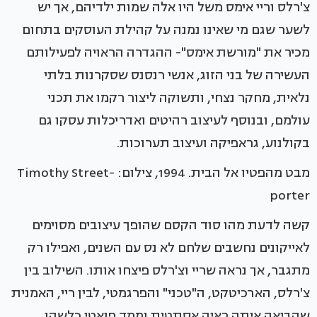
צ'רלס וריי אימס משל היו אלה שמות ילדיהם, אך יש
לשער שגם מי שאינו נמנה על קהילת העוסקים בתחום
מכיר את "מורשת אימס"- ההגדרה הראויה לפעילותם
העשירה של בני הזוג, אנשי רנסנס שסקרנות בלתי
נלאית, מחקר נצחי, ותשוקה ליצור רקמו את תכני
עולמם, ובנוסף לעיצוב רהיטים ואדריכלות עסקו גם
בקולנוע, גראפיקה ועיצוב תערוכות.
מבט מהפטיו אל הבית. 1994, צילום: Timothy Street-
porter
קשה לדעת מהו סוד הקסם שהופך עיצובים מסוימים
לאייקונים נחשבים שלחם לא נס עם השנים, ואפילו רק
מתגבר, אך נראה שריי וצ'רלס פיצחו אותו. השילוב בין
צ'רלס, הארכיטקט, ה"טכני" והפרגמטי, לבין ריי, האמנית
שהביאה איתה ראיה אסתטית וממד פואטי כלשהו,