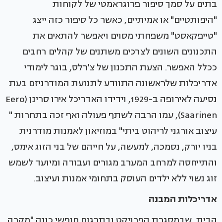
בתים על סמך סיפור פרוגראמטי של לקוחות
"היפותטיים" או אמיתיים, כאשר כל סיפור כזה ייצג
"טייפקאסט" משפחתי מסוים ויאפשר להתאים את
התכנונים השונים לצרכים משתנים של קהלים רחבים
ככלל האפשר. הצעת התכנון של צ'רלס, בוגר לימודי
אדריכלות שלראשונה התוודע לתנועת המודרניזם בעת
נסיעה לאירופה ב-1929, וידידו האדריכל אירו סרינן (Eero
Saarinen), עמו הרבה לשתף פעולה ואף זכה בתחרות "
עיצוב אורגני לריהוט ביתי" במוזיאון לאמנות מודרנית
בניו יורק, נסמכה, למעשה, על חייהם של בני הזוג אימס,
והתייחסה למרחב המערב מגורים ועבודה ומיועד לשמש
זוג נשוי ללא ילדים העוסק בתחומי אמנות ועיצוב.
אדריכלות המבנה
הבית, שבמסגרת הפרויקט ובתרגום חופשי כונה "מקרה