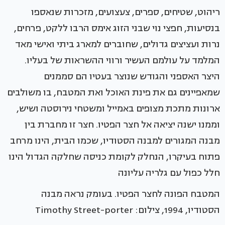
ריהוט, שטיחים, ספרים, צעצועים, מזכרות שנאספו
בנסיעות, חפצי נוי שבני הזוג אימס הרבו ללקט, פרחים,
נרות ועציצים גדולים, שחוברים למארג ביתי ואישי מאד
המלמד על עולמם העשיר ורווי ההשראות של בעליו.
היצר האספני והגודש שנוצר בעטיו הם סממנים
שמאפיינים גם את פינת האוכל ואת המטבח, בו משולבים
ארונות מתכת מצופים באמייל ומשטחי נירוסטה ושיש,
וממנו ישנה יציאה אל חצר הפטיו. חצר זו מחברת בין
מבנה המגורים למבנה הסטודיו, שכמו הבית, הינו מרחב
פתוח בעיקרו, הנחלק לקומת כניסה שחלקה הגדול הינו
חלל כפול עם גלריה עליונה
המטבח הפונה לחצר הפטיו. בעומק נראה מבנה
הסטודיו, 1994, צילום: Timothy Street-porter