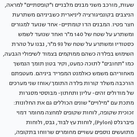
שעות, מורכב משני מבנים מלבניים ו"קופסתיים" למראה,
הניצבים בקונפיגורציה ליניארית כשביניהם משתרעת
חצר פטיו. המבנים הדו קומתיים- אחד שנועד למגורים
ומשתרע על שטח של 140 מ"ר ואחד שנועד לשמש
כסטודיו ומשתרע על שטח של 93 מ"ר, נבנו על טהרת
השימוש בפלדה כשהם ממוקמים בצמוד לשיפולי הגבעה,
כמו "תחובים" לתוכה כמעט, וקיר בטון תומך הנמשך
מאחוריהם משמש כאלמנט המפריד ביניהם. מעטפתם
הורכבה משלד קורות פלדה התומך/אוחז שני מערכים
של מודולים זהים- עליון ותחתון- מבוססי מסגרות
מתכת עם "מילויים" שונים הכוללים גם את החלונות:
זכוכית שקופה, לוחות שקופים למחצה מחומר דמוי
פיברגלס (Pylon), לוחות עץ לבוד, גבס, ולוחות
מתועשים נוספים עשויים מחומרים שרווחו בתקופה,