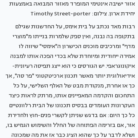
אזור ישיבה אינטימי המופרד מאזור המבואה באמצעות
יחידת ארון. צילום: Timothy Street-porter
רבות מאד נכתב על בית אימס, על החדשנות שגילם
בתקופה בה נבנה, ואין ספק שלמרות בנייתו מ"מוצרי
מדף" ומרכיבים מוכנים הכישרון ה"אימסי" שיווה לו
אמירה ייחודית ומיוחדת שלא בכדי הפכה אותו למבנה
איקונוגראפי. יש הגורסים כי הוא ייצג תפיסה רעיונית-
אידיאולוגית יותר מאשר תכנון ארכיטקטוני "פר סה", אך
כך או אחרת, מנקודת מבט של האלף השלישי, על כל
התחכום והקדמה המאפיינים אותו, מרתק לראות כיצד
העקרונות העומדים בבסיס תכנונו של הבית רלוונטיים
כל כך היום: אם בדגש שניתן לקשרי פנים-חוץ ולחדירת
אור, אם בזרימה הפתוחה של החלל והשימוש הגמיש בו,
ושלא לדבר על כך שהוא הציג כבר אז את מה שמכונה