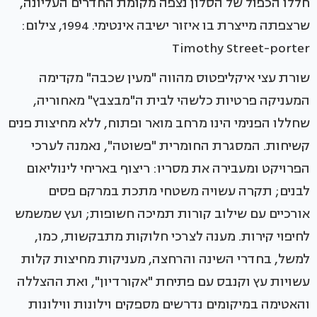
חללו הכפול של הסלון נצפה מקומת החדרים העליונה,
שרצפתה מייצרת בו איזור ישיבה אינטימי. 1994, צילום:
Timothy Street-porter
שורת עצי איקליפטוס מהווה "מעין שכבה" מקדימה
המעניקה פרטיות כלשהי לבית ה"מבצבץ" מאחוריה,
שחללו הפנימי הינו מרחב מואר ופתוח, ללא מחיצות פנים
קשיחות. המסגרת החומרית "פשוטה", נאמנה לערכי
הפרויקט ומעבירה את מסריו: ריצוף באריחי לינוליאום
לבנים; תקרה עשויה משטחי מתכת במרקם פסים
אורכיים עם שילוב קורות תמיכה חשופות; ועץ שמשמש
לחיפוי קירות. מענה לצרכי חלוקות מתבקשות, כמו,
למשל, בחדרי השינה והרחצה, מעניקות מחיצות קלות
עשויות עץ וקנבס עם פתיחת "אקורדיון", ואת ההצללה
והאטימה במיקומים נדרשים מספקים וילונות ווילונות