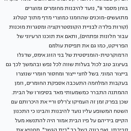
בוחן מספר 8", נועד להיבנות מחומרים ומוצרים
מתועשים-מוכנים שהוזמנו כמוצרי מדף מתוך קטלוג
(קורות פלדה לבניית הקונסטרוקציה ומסגרות מוכנות
עבור חלונות ופתחים), ותאם את תוכנו הרעיוני של
הפרויקט, כמו גם את תפיסת עולמם
הדמוקרטית-הומניסטית של בני הזוג אימס, שדגלו
בעיצוב טוב לכול בעלות שווה לכל נפש ובהמשך לכך גם
בייצור המוני. בשל לחצי ייצור ומחסור חומרי שנוצרו
בעקבות המלחמה התעכבה אספקת החומרים, וזמן
ההמתנה התברר כמשמעותי מאד בסיפורו של הבית.
שכן בפרק זמן זה העמיקו צ'רלס וריי את היכרותם עם
השטח המשופע עליו נועד להיבנות והבינו כי התכנון
הקיים בידיהם על פיו הבית אמור היה להתנשא מעל
סביבתו, ואף כונה בשל כך "בית הגשר", מחטיא את