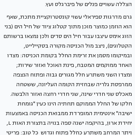
הצללה עשויים פנלים של פיברגלס ועץ.
גרם מדרגות ספיראלי עשוי קונסטרוקציית מתכת, שאף
הוא הוזמן כמוצר מוכן מתוך קטלוג ציוד של חיל הים (בני
הזוג אימס עיצבו עבור חיל הים סדים ולכן נמצאו ברשותם
הקטלוגים), ניצב מול הכניסה מקורה בסקיילייט,
ובמיקומו מסמן את זרימת החלל בקומת הכניסה: מצדו
האחד ממוקמים המטבח, פינת האוכל ואזור שירות;
ומצדו השני משתרע חלל מגורים גבוה ופתוח הנצפה
ממרפסת גלריה שבחזית הקומה העליונה, ששטחה
מאכלס שני חדרי שינה, שני חדרי רחצה ואזור הלבשה.
חלקו של החלל הממוקם תחתיה הינו כעין "גומחת
ישיבה" אינטימית המופרדת ממבואת הכניסה באמצעות
יחידת ארון, בהיקפה ישנה ספה בנויה בתצורת האות L,
ויתר המרחב משתרע כחלל פתוח וגדוש כל טוב: פריטי