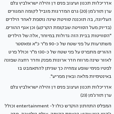
אדריכלות תכנון ועיצוב פנים דן והילה ישראלביץ צלם
ערן תורג'מן (20) גרם המדרגות מוביל לקומה המגורים
העליונה, בה תוכננה סוויטת שינה נוספת לאחד הילדים
(בדיוק מעל הסוויטה שבקומת הקרקע) וכן אגף ההורים.
"הסוויטות בבית הזה גדולות במיוחד, אלה של הילדים
משתרעות על פני שטח של כ-90 מ"ר כ"א ומאסטר
ההורים מתפרס על פני שטח של כ-130 מ"ר וכולל פרט
לאזור שינה מרווח חדר ארונות מפנק וחדר רחצה שפונה
לפטיו פנימי שופע צמחיה כך שניתן להתאמבט בו
באינטימיות מלאה ובאין מפריע".
אדריכלות תכנון ועיצוב פנים דן והילה ישראלביץ צלם
ערן תורג'מן (23)
המפלס התחתון הוקדש כולו ל- entertainment וכולל