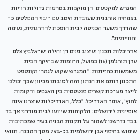
המגרש למקטעים. הן מוקפות בטרסות גדולות רוויות
בצמחיה אורבנית שעובדת היטב עם ריבוי המפלסים כך
שהדרך משער הכניסה לבית הופכת להדרגתית, נעימה
וחווייתית".
אדריכלות תכנון ועיצוב פנים דן והילה ישראלביץ צלם
ערן תורג'מן (16) בפועל, החומות שבהיקף הבית
משמשות כחזיתות: "המגרש שקוע לגמרי וקונספט
התכנון רותם את הנתון הזה לטובתו מכיוון שכך יכולנו
לייצר מערכת קשרים פנטסטית בין האגפים והקומות
לחוץ", אומר האדריכל. "כלל, האדריכלות שיצרנו אינה
אופיינית לירושלים: הלקוחות שיוועו לבית מודרני אך בד
בבד נדרשנו לשמור על תקנות הבניה בעיר שמכתיבות
שימוש בחיפוי אבן ירושלמית בכ-75% מסך המבנה. תוואי