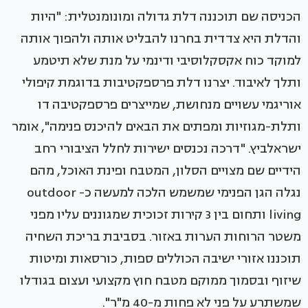
הכניסה שם תוכננה דלת גדולה ומונומנטלית: "היות
והדלת היא צדדית בחרנו להבליט אותה ולהפוך אותה
למוקד כוח אקסקלוסיבי ודינמי על מנת שלא תיטמע
ותלך לאיבוד. יצרנו דלת פרספקטיבות בדוגמת קיפולי
אוריגמי עשויים מנחושת, שמייצרים פרספקטיבה דו
ותלת-מגוזיות ומפתים את הבאים להיכנס פנימה", אומר
ישראלביץ. "דרכה נכנסים ישירות לחלל הציבורי רחב
הידיים שם מצויים הסלון, המטבח ופינת האוכל, מהם
נגלה הגן הפנימי שמשמש הלכה למעשה כ- outdoor
living ותחום בין 3 קירות זכוכית שמגוננים עליו מפני
משטר הרוחות הערות באזור. בסביבת בריכת השחיה
תוכננו אזורי ישיבה הכוללים ספות, כורסאות ומיטות
שיזוף ובסמוך ממוקם מטבח חוץ מקצועי ועצום בגודלו
שמשתרע על פני לא פחות מ-40 מ"ר".