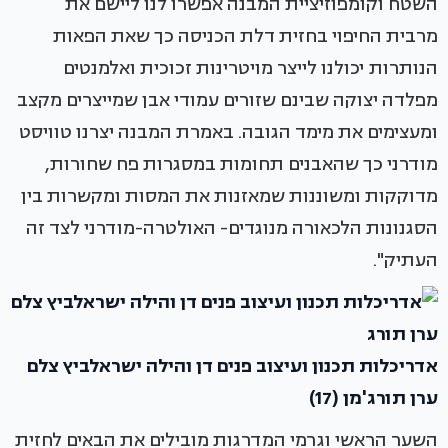
השטח וקומפוזיציית המבנה אפשרו לנו ליישם את
מרבית החיפוי בחזית דלת הכניסה כך שאת הפאות
הנותרות יכולנו לייצר מויטרינות זכוכית ואלמנטים
מפלדה יצוקה שבינם שזורים עמודי אבן שמייצרים מקצב
ומעצימים את מימד הגובה. באמרת המבנה יצרנו טוויסט
מודרני כך שהאבנים תחומות במסגרות פח שחורות,
מדוקקות ומשוננות שמאזנות את המסות ומקשרות בין
הסגנונות הלכאורה מנוגדים- האולטרה-מודרני לצד זה
העתיק".
אדריכלות תכנון ועיצוב פנים דן והילה ישראלביץ צלם
ערן תורג'מן (17)
השער הראשי וגרמי המדרגות מובילים את הבאים לחזית