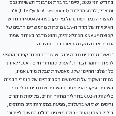
בחודש יוני 2022, סיימו בחברת אורבונד תעשיות גבס
ומוצריו, לבצע מדידות LCA (Life Cycle Assessment)
למוצרי הגבס השונים על פי תקן 14004/44ISO הנדרש.
האיכויות של מדד ה-LCA מוכרות מהמוצרים הרבים של
קבוצת KNAUF הבינלאומית, והוא מדבר באותה שפת
ערכים אותה מקדמת אורבונד במוצריה.
״כאשר מתכננים מבנה ירוק יש צורך בתכנון קפדני המגיע
לרמת החומר הבודד. ׳הערכת מחזור חיים - LCA׳ לאורך
כל ״שלבי החיים״ שלו, מאפשרת קבלת מידע אמין,
כמותי ושקוף על הביצועים הסביבתיים של חומרי הבנייה
השונים. עיקרי הפרמטרים השונים שנבחנים בכלי זה:
פליטות ה-CO2 בתהליך מחזור החיים, פליטות חומרים
נדיפים ושימוש ברעלנים, פגיעה במקורות מים מתוקים,
דילול האוזון ועוד - כולם מוצגים בדו״ח החשוף לציבור״.