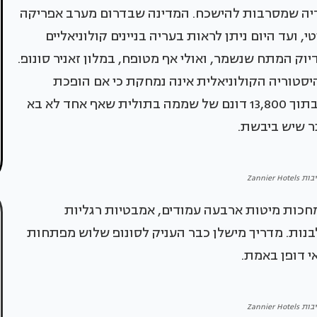
ריה שמסרבות להישכח. המדינה שבדרום מערב אפריקה
 ועד היום ניתן לראות בעריה בניינים קולוניאליים
וק המתח שנשמר, ואולי אף מטופח, במלון זאניר סונופ.
ההיסטוריה הקולוניאלית אינה נמחקת כי אם הופכת
לחומר גלם עיצובי. עשרה אוהלי סוויטות משוכנים בתוך 13,800 דונם של שממה בתולית שאף אחד לא בא
ר שיש ביבשת.
Zannier H
מחכות מיטות ארבעה עמודים, אמבטיות רגליות
בנות. מדריך מישלן כבר העניק לסונופ שלוש מפתחות
י דופן באמת.
Zannier H