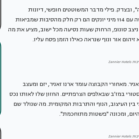
", ובצדק. פילי מדבר המשוטטים חופשי, דיונות
אדמדמות שמשנות גוון עם השמש, ושמורת אטושה עם 114 מיני יונקים הם רק חלק מהסיבות שמביאות
ניצב סונופ, הרחוק שעות נסיעה מכל ישוב, מציע את מה
יהום אור ונוף שנראה כאילו הזמן פסח עליו.
Zannier H
יר. מאחורי הקבוצה עומד ארנו זאניר, יזם ומעצב
ורי במז'ב שבאלפים הצרפתיים. החזון שלו לאותו נכס
י בין העיצוב, הנוף והתרבות המקומית. מה שנולד שם
יום, ומכונה "פשטות מתוחכמת".
Zannier H