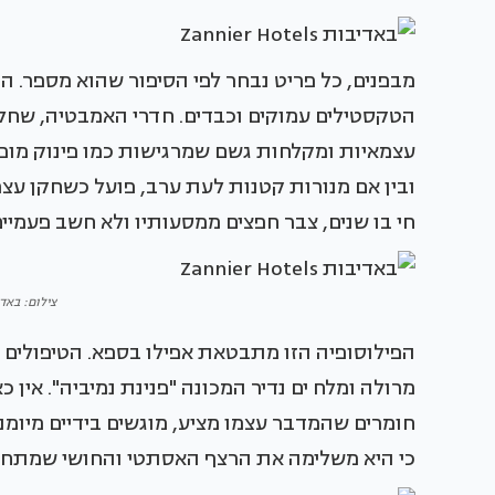
מבפנים, כל פריט נבחר לפי הסיפור שהוא מספר. הר
הטקסטילים עמוקים וכבדים. חדרי האמבטיה, שחלק
עצמאיות ומקלחות גשם שמרגישות כמו פינוק מופר
ובין אם מנורות קטנות לעת ערב, פועל כשחקן עצמ
חי בו שנים, צבר חפצים ממסעותיו ולא חשב פעמיים
צילום: באדיבות otels
הפילוסופיה הזו מתבטאת אפילו בספא. הטיפולים מב
מרולה ומלח ים נדיר המכונה "פנינת נמיביה". אין כ
חומרים שהמדבר עצמו מציע, מוגשים בידיים מיומנו
כי היא משלימה את הרצף האסתטי והחושי שמתחי