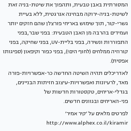
המסורתית באבן טבעית, ותהפוך את שיטת-בניה זאת
לשיטת-בניה-ירוקה מבחינה אנרגטית, ללא בעיית
גשרי-קור, תוך שימוש באריחי פורצלן שהם חזקים יותר
ועמידים בהרבה מן האבן הטבעית: בפני שבר,בפני
התפוררות ונשירה, בפני בליית-UV, בפני שחיקה, בפני
קורוזיה ממלחים (לחוף הים!), בפני כפור וקיפאון (ספיגותו
אפסית).
לאדריכלים תהיה השיטה החדשה כר-אפשרויות-פורה
מאד, לרעיונות ואפשרויות-עיצוב חזיתות הבניינים,
בגדלי-אריחים, טקסטורות חדשות של
פני-האריחים ובגוונים חדשים.
לפרטים מלאים על ׳קיר אמיר׳
http://www.alphex.co.il/kiramir