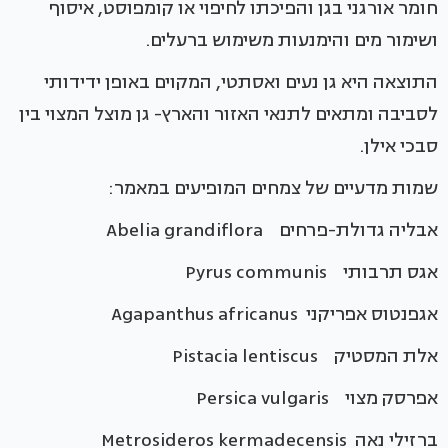
חומר אורגני בגן והפיכתו לחיפוי או קומפוסט, איסוף
ושימור מים והימנעות משימוש ברעלים.
התוצאה היא גן נעים ואסתטי, המקוים באופן ידידותי
לסביבה ומתאים לתנאי האזור והארץ- גן מוצל המצוי בין
סבכי אילן.
שמות מדעיים של צמחים המופיעים במאמר:
אבליה גדולת-פרחים Abelia grandiflora
אגס תרבותי Pyrus communis
אגפנטוס אפריקני Agapanthus africanus
אלת המסטיק Pistacia lentiscus
אפרסק מצוי Persica vulgaris
ברזילי נאה Metrosideros kermadecensis