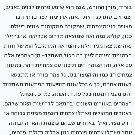
בורוד, מורן החורש, שגם הוא שופע פרחים לבנים באביב,
וצמחי בוסתן כגון זית תאנה או רימון. לצד פרחי הבר
מצויים בגינה צמחים, שמקורם ממקומות שונים בעולם
כגון, קוליאונמה נאה שמוצאה מדרום אפריקה או ברזילי
נאה שמוצאו מניו-זילנד, והמראה המתקבל הוא של חזות
הרמונית ונעימה לעין בה הכול משתלב- הן הצמחים אלה
עם אלה, והן הצומח הים תיכוני עם צמחיית ההר. במגוון
צמחים רב כמו זה המצוי בגן, כל צמח פורח או מתבטא
בעונה אחרת, כך שבכל עונה מופיעות הפתעות משתנות
והגן מעניין ומגוון בכל עונות השנה. כמו כן, נשתלו
הצמחים באזורים השונים, בהתאם לדרישות האור שלהם.
באזורים המוצלים נשתלו צמחים דוגמת מגינית גבוהה או
הדס מצוי, ואילו באזורים שבהם עוצמת ההארה גבוהה
יותר נשתלו צמחים פורחים כגון אבליה גדולת-פרחים,