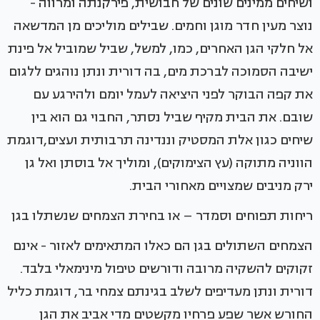
ושיחים ממינים שונים של חבושית, פירקנתה ומרווה -
נוצר מעין חדר מוגן וחמים. שבילים מוליכים מן המדשאה
אל חלקי הגן האחרים, כמו, למשל, שביל שמוביל אל פינת
ישיבה הסמוכה לברכת מים, בה דורית ונתן נוהגים ללגום
את קפה הבוקר לפני היציאה לעמל יומם ולהירגע עם
שובם. את הבית מקיף שביל נסתר, החבוי גם הוא בין
שיחים כגון אלת המסטיק וננדינה תרבותית ועצים,דוגמת
הווניה מתוקה (עץ הצימוקים), ומוליך אל בוסתן ואל גן
ירק מניבים שמצויים מאחורי הבית.
ריחות תפוחים וסמדר – או בחירת הצמחים שנשתלו בגן
הצמחים השתולים בגן הם כאלו המתאימים לאזור - אינם
זקוקים להשקיה מרובה ודורשים טיפול מינימאלי בלבד.
דורית ונתן מעדיפים לשלב בגינתם צמחי בר, דוגמת כליל
החורש אשר שפע פרחיו מקשטים מדי אביב את הגן