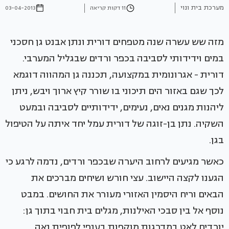
מערכת בית ונוי
11 דקות קריאה
03-04-2013
מזה שש עשרה שנה מטפחים דורית ונתן אבנט גן חסכני
במים וידידותי לסביבה בכפר ורדים שבגליל המערבי.
דורית - אגרונומית במקצועה, תכננה גן המהווה דוגמא
לכך שגם באזור הים תיכוני בו שורר קיץ ארוך ויבש, ניתן
ליהנות מגנים נאים, נעימים, ידידותיים לסביבה ובמעט
השקיה. נתן בן-זוגה של דורית עמל יחד איתה על הטיפול
בגן.
כאשר מגיעים לרחוב היערה שבכפר ורדים, נדמה לרגע כי
הגענו לקצה היישוב. עצי חורש ושיחים מברכים את
הבאים וריח היסמין האזורי מעורר את החושים. במבט
נוסף אל בין סבכי האילנות, מגלים בית חבוי בתוך גן:
יורדים לאט במדרגות מוקפות בענפי לפופית נאה,