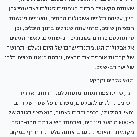
שאותם מקשטים פרחים פעמוניים סגולים לצד ענפי גפן
היין, עליהם תלויים אשכולות מפתים, והעיניים פוגשות
חפצי חן שונים, פרחי עונה שגדלים בתוך מיכלים, וכן
ערוגות עם פרחים עשבוניים רב-שנתיים. כאשר מגיעים
אל אפלולית הגן, מתנדף שרבו של היום ונעלם- תחושה
של קרירות אופפת את הבאים, ונדמה כי אנו מצויים בלבו
של יער רב-שנים.
תנאי אקלים וקרקע
הגן, שהינו צפון ונסתר מתחת לפני הרחוב ואזוריו
השונים נחלקים למפלסים, משתרע על שטח של דונם
וחצי. במיקומו, בכפר ורדים כאמור, הוא מצוי בגובה של
כ-600 מ מעל פני הים, ואדמתו היא אדמת טרה-רוסה
מקומית המאופיינת גם בהיותה סלעית. החורף במקום