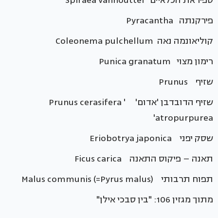
ספיראת הכלאיים Spiraea vanhouttei
פירקנתה Pyracantha
קוליאונמה נאה Coleonema pulchellum
רימון מצוי Punica granatum
שזיף Prunus
שזיף הדובדבן 'אדום' Prunus cerasifera '
atropurpurea'
שסק יפני Eriobotrya japonica
תאנה – פיקוס התאנה Ficus carica
תפוח תרבותי Malus communis (=Pyrus malus)
מתוך מגזין 106: "בין סבכי אילן"