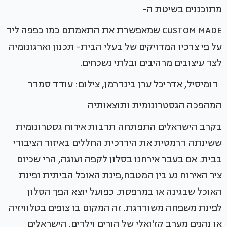
מתוכננים בשיטת ה-
CUSTOM MADE שמאפשרת את התאמתם כמו כפפה ליד
על פי צרכיו המדויקים של בעלי הבית- תכנון וארגונומיה
לצד עיצובים מרהיבים ובלתי נשכחים.
דומיסיל, אדריכל ערן בינדרמן, צילום: עודד סמדר
המהפכה הגסטרונומית ותוצאותיה
בקרב הישראלים התפתחה תרבות אירוח גסטרונומית
ששינתה דרמטית את היררכית החללים באיזור הציבורי
בבית. אם בעבר אירחנו בסלון לקפה ועוגה, הרי שכיום
ציר האירוח נע בין המטבח,פינת האוכל הביתית ופינת
האוכל שבגינה או במרפסת. כפועל יוצא הפך הסלון
לפינת משפחה משודרגת. זה המקום בו צופים בטלוויזיה
או נהנים מערב קז'ואלי של הורים וילדים. הישראלים