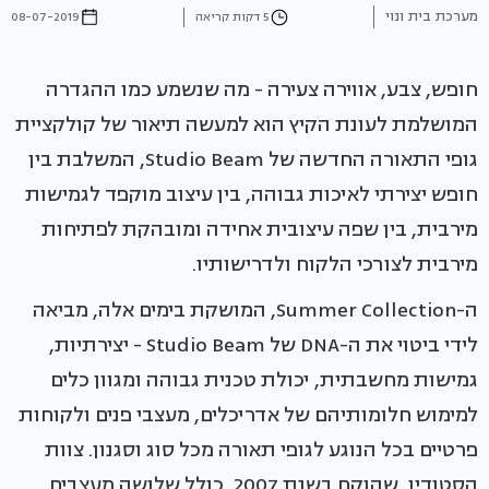
מערכת בית ונוי
5 דקות קריאה
08-07-2019
חופש, צבע, אווירה צעירה - מה שנשמע כמו ההגדרה
המושלמת לעונת הקיץ הוא למעשה תיאור של קולקציית
גופי התאורה החדשה של Studio Beam, המשלבת בין
חופש יצירתי לאיכות גבוהה, בין עיצוב מוקפד לגמישות
מירבית, בין שפה עיצובית אחידה ומובהקת לפתיחות
מירבית לצורכי הלקוח ולדרישותיו.
ה-Summer Collection, המושקת בימים אלה, מביאה
לידי ביטוי את ה-DNA של Studio Beam - יצירתיות,
גמישות מחשבתית, יכולת טכנית גבוהה ומגוון כלים
למימוש חלומותיהם של אדריכלים, מעצבי פנים ולקוחות
פרטיים בכל הנוגע לגופי תאורה מכל סוג וסגנון. צוות
הסטודיו, שהוקם בשנת 2007, כולל שלושה מעצבים