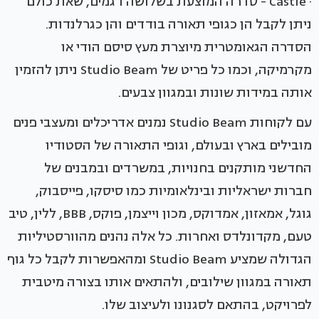
· Castle - סדרה המוצעת בשלושה דגמים, שאת כולם
ניתן לקבל הן כגופי תאורה בודדים והן כגרלנדות.
הסדרה הגאומטרית מיוצרת מעץ סיסם הודי או
מקרמיקה, וכמו כל פריט של Studio Beam ניתן להזמין
אותה במידות שונות ובמגוון צבעים.
עם לקוחות Studio Beam נמנים אדריכלים ומעצבי פנים
מובילים בארץ ובעולם, וגופי התאורה של הסטודיו
החדשני מותקנים בחנויות, במשרדים ובמבנים של
חברות ישראליות ובינלאומיות כמו סיסקו, פייסבוק,
גוגל, אמאזון, אמדוקס, מכון וייצמן, פוקס, BBB, ללין, טיב
טעם, מקדונלדס ואחרות. כל אלה נהנים מהוורסטיליות
הגדולה שמציע Studio Beam ומהאפשרות לקבל כל גוף
תאורה במגוון שילובים, ולהתאים אותו בצורה מיטבית
לפרויקט, בהתאם לסגנונו ולעיצוב שלו.